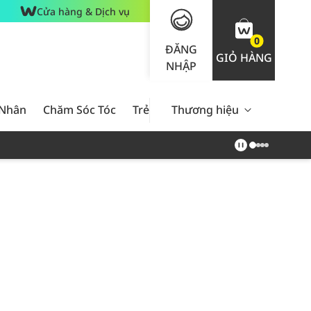
Cửa hàng & Dịch vụ
0
ĐĂNG
GIỎ HÀNG
NHẬP
 Nhân
Chăm Sóc Tóc
Trẻ Em
Thương hiệu
Nam Giới
Chăm Sóc 