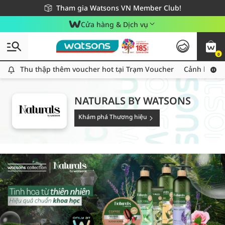
Giao hàng nhanh 24h - Áp dụng khu vực TP. Hồ Chí Minh
Miễn phí giao hàng cho đơn hàng từ 249,000Đ
Tham gia Watsons VN Member Club!
Cửa hàng & Dịch vụ
0
Thu thập thêm voucher hot tại Trạm Voucher
Thu thập thêm voucher hot tại Trạm Voucher
Cảnh báo An
NATURALS BY WATSONS
Khám phá Thương hiệu