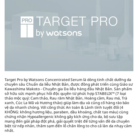
Target Pro by Watsons Concentrated Serum là dòng tinh chất dưỡng da
chuyên sâu Chuẩn da liễu Nhật Bản, được đồng phát triển cùng Giáo sư
Kawashima Makoto - Chuyên gia Da liễu hàng đầu Nhật Bản. Sản phẩm
sở hữu sức mạnh phục hồi độc quyền từ phức hợp S7ABELIX™ (7 loại
thảo mộc quý: Cam thảo, Rau răm Nhật Bản, Hoàng cầm, Rau má, Trà
xanh, Cúc La Mã và Hương thảo) giúp làm dịu và củng cố hàng rào bảo
vệ da nhanh chóng. Với công thức An toàn & Lành tính tuyệt đối (4
KHÔNG: không hương liệu, paraben, dầu khoáng, chất tạo màu) cùng
chứng nhận Hypoallergenic không gây kích ứng cho da, bộ sưu tập
mang đến giải pháp đột phá, giải quyết triệt để từng vấn đề da chuyên
biệt từ nếp nhăn, thâm sạm đến lỗ chân lông to cho cả làn da nhạy cảm
nhất.