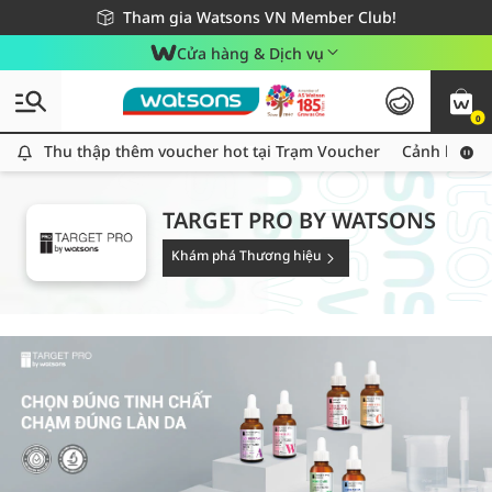
Giao hàng nhanh 24h - Áp dụng khu vực TP. Hồ Chí Minh
Miễn phí giao hàng cho đơn hàng từ 249,000Đ
Tham gia Watsons VN Member Club!
Cửa hàng & Dịch vụ
0
Thu thập thêm voucher hot tại Trạm Voucher
Thu thập thêm voucher hot tại Trạm Voucher
Cảnh báo An
TARGET PRO BY WATSONS
Khám phá Thương hiệu