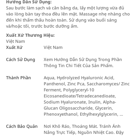
Hướng Dẫn Sử Dụng:
Sau bước làm sạch và cân bằng da, lấy một lượng vừa đủ
vào lòng bàn tay thoa đều lên mặt. Massage nhẹ nhàng cho
đến khi thẩm thấu hoàn toàn. Sử dụng vào buổi sáng
và/hoặc tối, trước bước dưỡng ẩm.
Xuất Xứ Thương Hiệu:
Việt Nam
Xuất Xứ
Việt Nam
Cách Sử Dụng
Xem Hướng Dẫn Sử Dụng Trong Phần
Thông Tin Chi Tiết Của Sản Phẩm.
Thành Phần
Aqua, Hydrolyzed Hyaluronic Acid,
Panthenol, Zinc Pca, Saccharomyces/ Zinc
Ferment, Polyglyceryl-10
Eicosanedioate/Tetradecanedioate,
Sodium Hyaluronate, Inulin, Alpha-
Glucan Oligosaccharide, Glycerin,
Phenoxyethanol, Ethylhexylglycerin, …
Cách Bảo Quản
Nơi Khô Ráo, Thoáng Mát. Tránh Ánh
Nắng Trực Tiếp, Nguồn Nhiệt Cao. Đậy