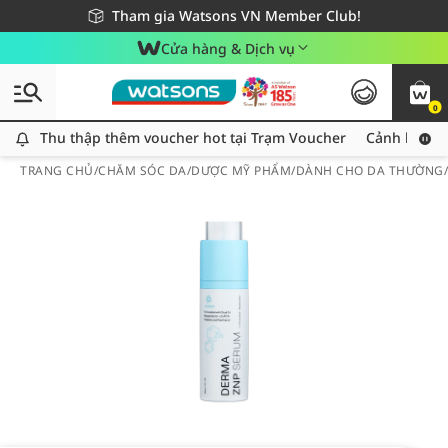
Giao hàng nhanh 24h - Áp dụng khu vực TP. Hồ Chí Minh
Miễn phí giao hàng cho đơn hàng từ 249,000Đ
Tham gia Watsons VN Member Club!
Cửa hàng & Dịch vụ
0
Thu thập thêm voucher hot tại Trạm Voucher
Thu thập thêm voucher hot tại Trạm Voucher
Cảnh báo An
TRANG CHỦ
/
CHĂM SÓC DA
/
DƯỢC MỸ PHẨM
/
DÀNH CHO DA THƯỜNG/