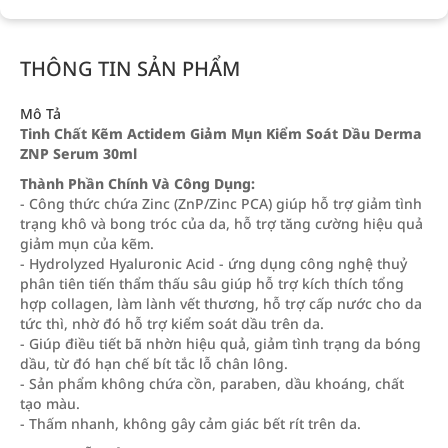
THÔNG TIN SẢN PHẨM
Mô Tả
Tinh Chất Kẽm Actidem Giảm Mụn Kiểm Soát Dầu Derma
ZNP Serum 30ml
Thành Phần Chính Và Công Dụng:
- Công thức chứa Zinc (ZnP/Zinc PCA) giúp hỗ trợ giảm tình
trạng khô và bong tróc của da, hỗ trợ tăng cường hiệu quả
giảm mụn của kẽm.
- Hydrolyzed Hyaluronic Acid - ứng dụng công nghệ thuỷ
phân tiên tiến thẩm thấu sâu giúp hỗ trợ kích thích tổng
hợp collagen, làm lành vết thương, hỗ trợ cấp nước cho da
tức thì, nhờ đó hỗ trợ kiểm soát dầu trên da.
- Giúp điều tiết bã nhờn hiệu quả, giảm tình trạng da bóng
dầu, từ đó hạn chế bít tắc lỗ chân lông.
- Sản phẩm không chứa cồn, paraben, dầu khoáng, chất
tạo màu.
- Thấm nhanh, không gây cảm giác bết rít trên da.