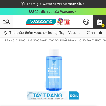
Giao hàng nhanh 24h - Áp dụng khu vực TP. Hồ Chí Minh
Miễn phí giao hàng cho đơn hàng từ 249,000Đ
Tham gia Watsons VN Member Club!
Các dịch vụ của Watsons
0
Thu thập thêm voucher hot tại Trạm Voucher
Thu thập thêm voucher hot tại Trạm Voucher
Cảnh báo An
TRANG CHỦ
/
CHĂM SÓC DA
/
DƯỢC MỸ PHẨM
/
DÀNH CHO DA THƯỜNG/