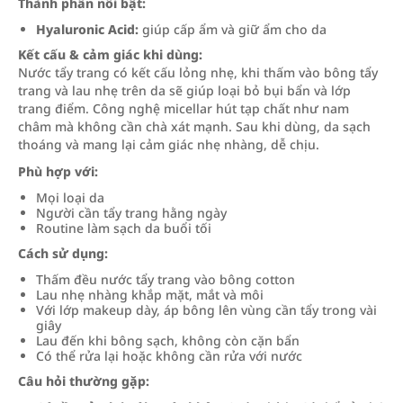
Thành phần nổi bật:
Hyaluronic Acid:
giúp cấp ẩm và giữ ẩm cho da
Kết cấu & cảm giác khi dùng:
Nước tẩy trang có kết cấu lỏng nhẹ, khi thấm vào bông tẩy
trang và lau nhẹ trên da sẽ giúp loại bỏ bụi bẩn và lớp
trang điểm. Công nghệ micellar hút tạp chất như nam
châm mà không cần chà xát mạnh. Sau khi dùng, da sạch
thoáng và mang lại cảm giác nhẹ nhàng, dễ chịu.
Phù hợp với:
Mọi loại da
Người cần tẩy trang hằng ngày
Routine làm sạch da buổi tối
Cách sử dụng:
Thấm đều nước tẩy trang vào bông cotton
Lau nhẹ nhàng khắp mặt, mắt và môi
Với lớp makeup dày, áp bông lên vùng cần tẩy trong vài
giây
Lau đến khi bông sạch, không còn cặn bẩn
Có thể rửa lại hoặc không cần rửa với nước
Câu hỏi thường gặp: