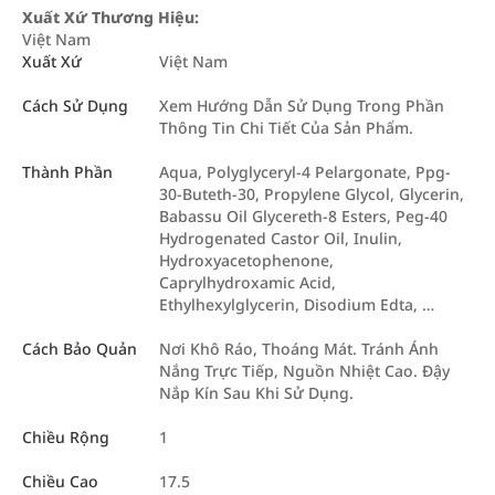
Xuất Xứ Thương Hiệu:
Việt Nam
Xuất Xứ
Việt Nam
Cách Sử Dụng
Xem Hướng Dẫn Sử Dụng Trong Phần
Thông Tin Chi Tiết Của Sản Phẩm.
Thành Phần
Aqua, Polyglyceryl-4 Pelargonate, Ppg-
30-Buteth-30, Propylene Glycol, Glycerin,
Babassu Oil Glycereth-8 Esters, Peg-40
Hydrogenated Castor Oil, Inulin,
Hydroxyacetophenone,
Caprylhydroxamic Acid,
Ethylhexylglycerin, Disodium Edta, …
Cách Bảo Quản
Nơi Khô Ráo, Thoáng Mát. Tránh Ánh
Nắng Trực Tiếp, Nguồn Nhiệt Cao. Đậy
Nắp Kín Sau Khi Sử Dụng.
Chiều Rộng
1
Chiều Cao
17.5