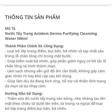
THÔNG TIN SẢN PHẨM
Mô Tả
Nước Tẩy Trang Actidem Derma Purifying Cleansing
Water 500ml
Thành Phần Chính Và Công Dụng:
- Loại bỏ lớp trang điểm, bụi bẩn, bã nhờn và tạp chất sâu
trong lỗ chân lông chỉ trong một bước.
- Giúp kiểm soát bã nhờn, góp phần giảm nguy cơ bít tắc lỗ
chân lông và hình thành mụn.
- Làm sạch nhưng vẫn giữ độ ẩm cần thiết, không gây cảm
giác nhờn rít hay khô ráp sau khi dùng.
- Giúp làm dịu da đang kích ứng, hỗ trợ cải thiện tình trạng
da mụn và da nhạy cảm.
Hướng Dẫn Sử Dụng:
- Thấm vừa đủ nước tẩy trang vào bông, nhẹ nhàng lau lên
mặt theo chiều từ dưới lên trên, từ trong ra ngoài để loại
bỏ lớp trang điểm,bụi bẩn, bã nhờn.