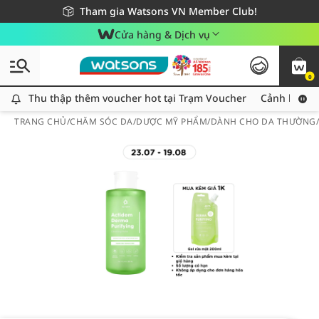
Giao hàng nhanh 24h - Áp dụng khu vực TP. Hồ Chí Minh
Miễn phí giao hàng cho đơn hàng từ 249,000Đ
Tham gia Watsons VN Member Club!
Cửa hàng & Dịch vụ
0
Thu thập thêm voucher hot tại Trạm Voucher
Thu thập thêm voucher hot tại Trạm Voucher
Cảnh báo An
TRANG CHỦ
/
CHĂM SÓC DA
/
DƯỢC MỸ PHẨM
/
DÀNH CHO DA THƯỜNG/