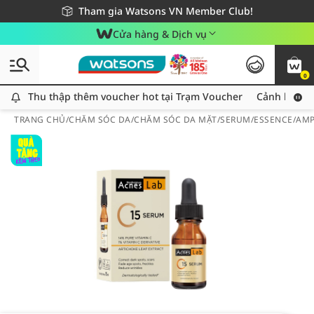
Giao hàng nhanh 24h - Áp dụng khu vực TP. Hồ Chí Minh
Miễn phí giao hàng cho đơn hàng từ 249,000Đ
Tham gia Watsons VN Member Club!
Cửa hàng & Dịch vụ
0
Thu thập thêm voucher hot tại Trạm Voucher
Thu thập thêm voucher hot tại Trạm Voucher
Cảnh báo An
TRANG CHỦ
/
CHĂM SÓC DA
/
CHĂM SÓC DA MẶT
/
SERUM/ESSENCE/AM