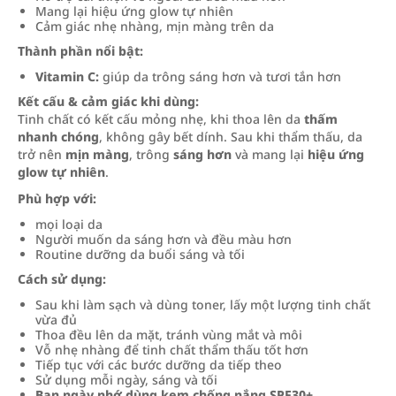
Mang lại hiệu ứng glow tự nhiên
Cảm giác nhẹ nhàng, mịn màng trên da
Thành phần nổi bật:
Vitamin C:
giúp da trông sáng hơn và tươi tắn hơn
Kết cấu & cảm giác khi dùng:
Tinh chất có kết cấu mỏng nhẹ, khi thoa lên da
thấm
nhanh chóng
, không gây bết dính. Sau khi thẩm thấu, da
trở nên
mịn màng
, trông
sáng hơn
và mang lại
hiệu ứng
glow tự nhiên
.
Phù hợp với:
mọi loại da
Người muốn da sáng hơn và đều màu hơn
Routine dưỡng da buổi sáng và tối
Cách sử dụng:
Sau khi làm sạch và dùng toner, lấy một lượng tinh chất
vừa đủ
Thoa đều lên da mặt, tránh vùng mắt và môi
Vỗ nhẹ nhàng để tinh chất thẩm thấu tốt hơn
Tiếp tục với các bước dưỡng da tiếp theo
Sử dụng mỗi ngày, sáng và tối
Ban ngày nhớ dùng kem chống nắng SPF30+