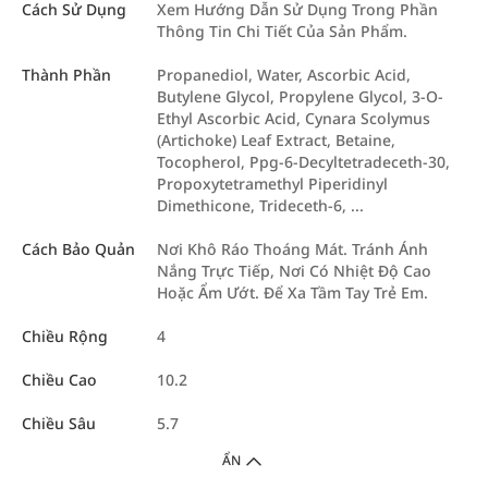
Cách Sử Dụng
Xem Hướng Dẫn Sử Dụng Trong Phần
Thông Tin Chi Tiết Của Sản Phẩm.
Thành Phần
Propanediol, Water, Ascorbic Acid,
Butylene Glycol, Propylene Glycol, 3-O-
Ethyl Ascorbic Acid, Cynara Scolymus
(Artichoke) Leaf Extract, Betaine,
Tocopherol, Ppg-6-Decyltetradeceth-30,
Propoxytetramethyl Piperidinyl
Dimethicone, Trideceth-6, ...
Cách Bảo Quản
Nơi Khô Ráo Thoáng Mát. Tránh Ánh
Nắng Trực Tiếp, Nơi Có Nhiệt Độ Cao
Hoặc Ẩm Ướt. Để Xa Tầm Tay Trẻ Em.
Chiều Rộng
4
Chiều Cao
10.2
Chiều Sâu
5.7
ẨN