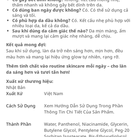
thấm nhanh và không gây bết dính trên da.
Có dùng ban ngày được không?
Có. Có thể sử dụng cả
sáng và tối.
Có phù hợp da dầu không?
Có. Kết cấu nhẹ phù hợp với
nhiều loại da, kể cả da dầu.
Sau khi dùng da cảm giác thế nào?
Da mịn màng, ẩm
mượt và mang lại cảm giác nhẹ nhàng, dễ chịu.
Kết quả mong đợi:
Sau khi sử dụng, làn da trở nên sáng hơn, mịn hơn, đều
màu hơn và mang lại hiệu ứng glow tự nhiên, rạng rỡ.
Thêm tinh chất vào routine skincare mỗi ngày – cho làn
da sáng hơn và tươi tắn hơn!
Xuất xứ thương hiệu:
Nhật Bản
Xuất Xứ
Việt Nam
Cách Sử Dụng
Xem Hướng Dẫn Sử Dụng Trong Phần
Thông Tin Chi Tiết Của Sản Phẩm.
Thành Phần
Water, Panthenol, Niacinamide, Glycerin,
Butylene Glycol, Pentylene Glycol, Peg-20
Sorbitan Isostearate, Bis-Ethoxydiglycol