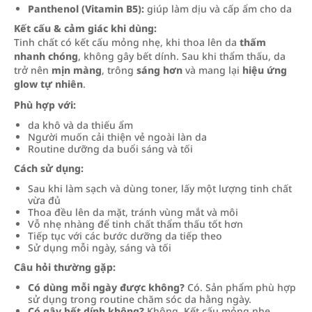
Panthenol (Vitamin B5):
giúp làm dịu và cấp ẩm cho da
Kết cấu & cảm giác khi dùng:
Tinh chất có kết cấu mỏng nhẹ, khi thoa lên da
thấm
nhanh chóng
, không gây bết dính. Sau khi thẩm thấu, da
trở nên
mịn màng
, trông
sáng hơn
và mang lại
hiệu ứng
glow tự nhiên
.
Phù hợp với:
da khô và da thiếu ẩm
Người muốn cải thiện vẻ ngoài làn da
Routine dưỡng da buổi sáng và tối
Cách sử dụng:
Sau khi làm sạch và dùng toner, lấy một lượng tinh chất
vừa đủ
Thoa đều lên da mặt, tránh vùng mắt và môi
Vỗ nhẹ nhàng để tinh chất thẩm thấu tốt hơn
Tiếp tục với các bước dưỡng da tiếp theo
Sử dụng mỗi ngày, sáng và tối
Câu hỏi thường gặp:
Có dùng mỗi ngày được không?
Có. Sản phẩm phù hợp
sử dụng trong routine chăm sóc da hằng ngày.
Có gây bết dính không?
Không. Kết cấu mỏng nhẹ,