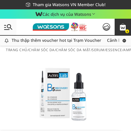
Giao hàng nhanh 24h - Áp dụng khu vực TP. Hồ Chí Minh
Miễn phí giao hàng cho đơn hàng từ 249,000Đ
Tham gia Watsons VN Member Club!
Các dịch vụ của Watsons
0
Thu thập thêm voucher hot tại Trạm Voucher
Thu thập thêm voucher hot tại Trạm Voucher
Cảnh báo An
TRANG CHỦ
/
CHĂM SÓC DA
/
CHĂM SÓC DA MẶT
/
SERUM/ESSENCE/AM