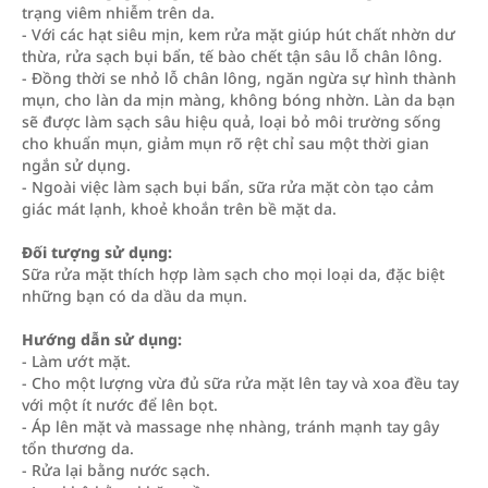
trạng viêm nhiễm trên da.
- Với các hạt siêu mịn, kem rửa mặt giúp hút chất nhờn dư
thừa, rửa sạch bụi bẩn, tế bào chết tận sâu lỗ chân lông.
- Đồng thời se nhỏ lỗ chân lông, ngăn ngừa sự hình thành
mụn, cho làn da mịn màng, không bóng nhờn. Làn da bạn
sẽ được làm sạch sâu hiệu quả, loại bỏ môi trường sống
cho khuẩn mụn, giảm mụn rõ rệt chỉ sau một thời gian
ngắn sử dụng.
- Ngoài việc làm sạch bụi bẩn, sữa rửa mặt còn tạo cảm
giác mát lạnh, khoẻ khoắn trên bề mặt da.
Đối tượng sử dụng:
Sữa rửa mặt thích hợp làm sạch cho mọi loại da, đặc biệt
những bạn có da dầu da mụn.
Hướng dẫn sử dụng:
- Làm ướt mặt.
- Cho một lượng vừa đủ sữa rửa mặt lên tay và xoa đều tay
với một ít nước để lên bọt.
- Áp lên mặt và massage nhẹ nhàng, tránh mạnh tay gây
tổn thương da.
- Rửa lại bằng nước sạch.