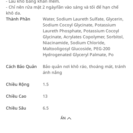
- Lau khô bằng khăn mềm.
- Chỉ nên rửa mặt 2 ngày/lần vào sáng và tối để hạn chế
khô da.
Thành Phần
Water, Sodium Laureth Sulfate, Glycerin,
Sodium Cocoyl Glycinate, Potassium
Laureth Phosphate, Potassium Cocoyl
Glycinate, Acrylates Copolymer, Sorbitol,
Niacinamide, Sodium Chloride,
Maltooligosyl Glucoside, PEG-200
Hydrogenated Glyceryl Palmate, Po
Cách Bảo Quản
Bảo quản nơi khô ráo, thoáng mát, tránh
ánh nắng
Chiều Rộng
1.5
Chiều Cao
13
Chiều Sâu
6.5
ẨN