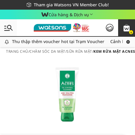
Giao hàng nhanh 24h - Áp dụng khu vực TP. Hồ Chí Minh
Miễn phí giao hàng cho đơn hàng từ 249,000Đ
Tham gia Watsons VN Member Club!
Cửa hàng & Dịch vụ
0
Thu thập thêm voucher hot tại Trạm Voucher
Thu thập thêm voucher hot tại Trạm Voucher
Cảnh báo An
TRANG CHỦ
/
CHĂM SÓC DA MẶT
/
SỮA RỬA MẶT
/
KEM RỬA MẶT ACNES