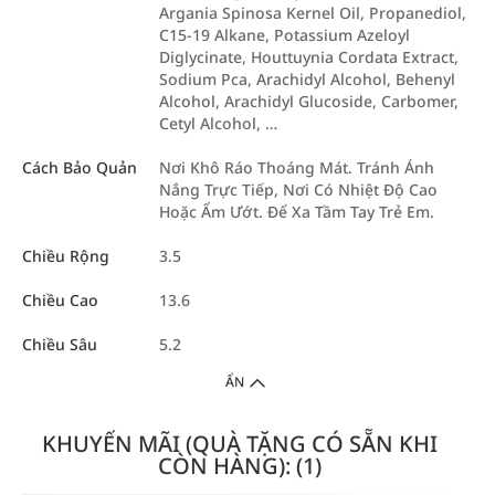
Argania Spinosa Kernel Oil, Propanediol,
C15-19 Alkane, Potassium Azeloyl
Diglycinate, Houttuynia Cordata Extract,
Sodium Pca, Arachidyl Alcohol, Behenyl
Alcohol, Arachidyl Glucoside, Carbomer,
Cetyl Alcohol, …
Cách Bảo Quản
Nơi Khô Ráo Thoáng Mát. Tránh Ánh
Nắng Trực Tiếp, Nơi Có Nhiệt Độ Cao
Hoặc Ẩm Ướt. Để Xa Tầm Tay Trẻ Em.
Chiều Rộng
3.5
Chiều Cao
13.6
Chiều Sâu
5.2
ẨN
KHUYẾN MÃI (QUÀ TẶNG CÓ SẴN KHI
CÒN HÀNG): (1)