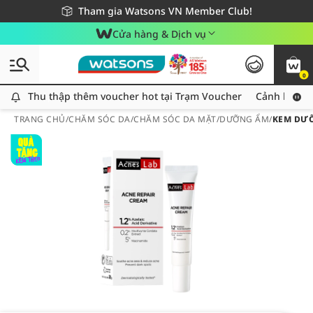
Giao hàng nhanh 24h - Áp dụng khu vực TP. Hồ Chí Minh
Miễn phí giao hàng cho đơn hàng từ 249,000Đ
Tham gia Watsons VN Member Club!
Cửa hàng & Dịch vụ
0
Thu thập thêm voucher hot tại Trạm Voucher
Thu thập thêm voucher hot tại Trạm Voucher
Cảnh báo An
TRANG CHỦ
/
CHĂM SÓC DA
/
CHĂM SÓC DA MẶT
/
DƯỠNG ẨM
/
KEM DƯỠ