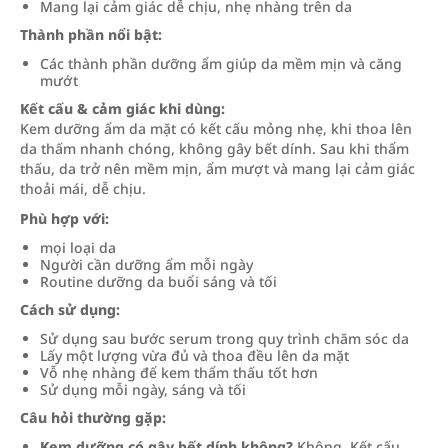
Mang lại cảm giác dễ chịu, nhẹ nhàng trên da
Thành phần nổi bật:
Các thành phần dưỡng ẩm giúp da mềm mịn và căng
mướt
Kết cấu & cảm giác khi dùng:
Kem dưỡng ẩm da mặt có kết cấu mỏng nhẹ, khi thoa lên
da thấm nhanh chóng, không gây bết dính. Sau khi thẩm
thấu, da trở nên mềm mịn, ẩm mượt và mang lại cảm giác
thoải mái, dễ chịu.
Phù hợp với:
mọi loại da
Người cần dưỡng ẩm mỗi ngày
Routine dưỡng da buổi sáng và tối
Cách sử dụng:
Sử dụng sau bước serum trong quy trình chăm sóc da
Lấy một lượng vừa đủ và thoa đều lên da mặt
Vỗ nhẹ nhàng để kem thẩm thấu tốt hơn
Sử dụng mỗi ngày, sáng và tối
Câu hỏi thường gặp:
Kem dưỡng có gây bết dính không?
Không. Kết cấu