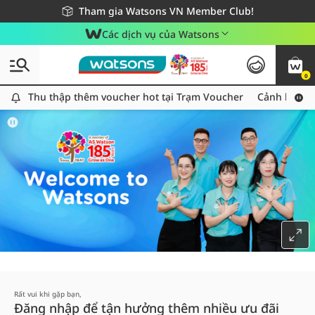
Giao hàng nhanh 24h - Áp dụng khu vực TP. Hồ Chí Minh
Miễn phí giao hàng cho đơn hàng từ 249,000Đ
Tham gia Watsons VN Member Club!
Các dịch vụ của Watsons
0
Thu thập thêm voucher hot tại Trạm Voucher
Thu thập thêm voucher hot tại Trạm Voucher
Cảnh báo An
Rất vui khi gặp bạn,
Đăng nhập để tận hưởng thêm nhiều ưu đãi