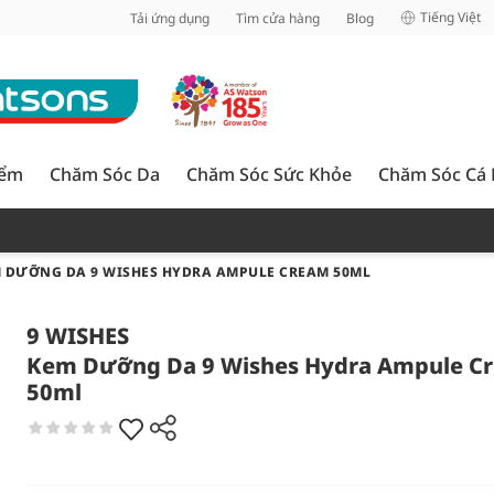
inh
Tiếng Việt
Tải ứng dụng
Tìm cửa hàng
Blog
iểm
Chăm Sóc Da
Chăm Sóc Sức Khỏe
Chăm Sóc Cá
 DƯỠNG DA 9 WISHES HYDRA AMPULE CREAM 50ML
9 WISHES
Kem Dưỡng Da 9 Wishes Hydra Ampule C
50ml