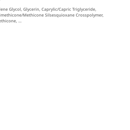
ne Glycol, Glycerin, Caprylic/Capric Triglyceride,
 Dimethicone/Methicone Silsesquioxane Crosspolymer,
ethicone, …