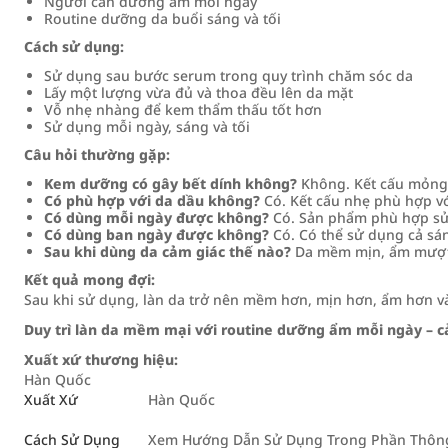
Người cần dưỡng ẩm mỗi ngày
Routine dưỡng da buổi sáng và tối
Cách sử dụng:
Sử dụng sau bước serum trong quy trình chăm sóc da
Lấy một lượng vừa đủ và thoa đều lên da mặt
Vỗ nhẹ nhàng để kem thẩm thấu tốt hơn
Sử dụng mỗi ngày, sáng và tối
Câu hỏi thường gặp:
Kem dưỡng có gây bết dính không?
Không. Kết cấu mỏng 
Có phù hợp với da dầu không?
Có. Kết cấu nhẹ phù hợp với
Có dùng mỗi ngày được không?
Có. Sản phẩm phù hợp sử
Có dùng ban ngày được không?
Có. Có thể sử dụng cả sán
Sau khi dùng da cảm giác thế nào?
Da mềm mịn, ẩm mượt v
Kết quả mong đợi:
Sau khi sử dụng, làn da trở nên mềm hơn, mịn hơn, ẩm hơn và 
Duy trì làn da mềm mại với routine dưỡng ẩm mỗi ngày – c
Xuất xứ thương hiệu:
Hàn Quốc
Xuất Xứ
Hàn Quốc
Cách Sử Dụng
Xem Hướng Dẫn Sử Dụng Trong Phần Thông 