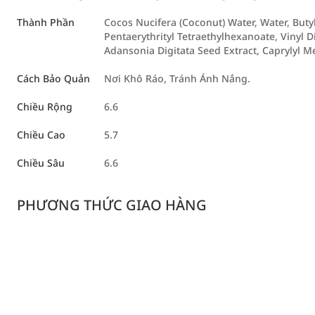
Thành Phần
Cocos Nucifera (Coconut) Water, Water, Butyle
Pentaerythrityl Tetraethylhexanoate, Vinyl
Adansonia Digitata Seed Extract, Caprylyl M
Cách Bảo Quản
Nơi Khô Ráo, Tránh Ánh Nắng.
Chiều Rộng
6.6
Chiều Cao
5.7
Chiều Sâu
6.6
PHƯƠNG THỨC GIAO HÀNG