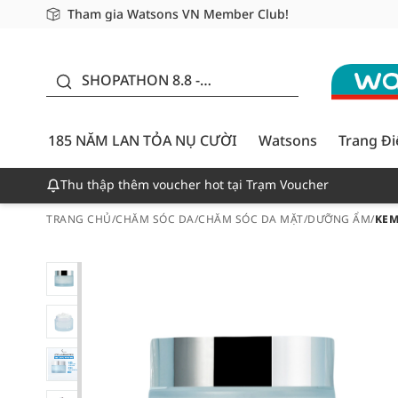
Tham gia Watsons VN Member Club!
Miễn phí giao hàng cho đơn hàng từ 249,000Đ
Giao hàng nhanh 24h - Áp dụng khu vực TP. Hồ Chí M
185 NĂM LAN TỎA NỤ
CƯỜI - GIẢM ĐẾN
SHOPATHON 8.8 -
50%
DEAL ĐỈNH
185 NĂM LAN TỎA NỤ CƯỜI
Watsons
Trang Đ
Thu thập thêm voucher hot tại Trạm Voucher
TRANG CHỦ
/
CHĂM SÓC DA
/
CHĂM SÓC DA MẶT
/
DƯỠNG ẨM
/
KEM