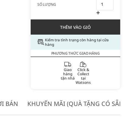
SỐ LƯỢNG
THÊM VÀO GIỎ
Kiểm tra tình trạng còn hàng tại cửa
hàng
PHƯƠNG THỨC GIAO HÀNG
Giao
Click &
hàng
Collect
tận nhà
tại
Watsons
I BÁN
KHUYẾN MÃI (QUÀ TẶNG CÓ SẴN KH