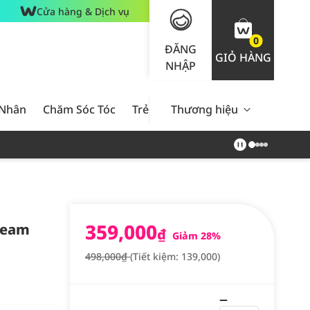
Cửa hàng & Dịch vụ
0
ĐĂNG
GIỎ HÀNG
NHẬP
 Nhân
Chăm Sóc Tóc
Trẻ Em
Thương hiệu
Nam Giới
Chăm Sóc 
359,000
ream
₫
Giảm 28%
498,000₫
(Tiết kiệm: 139,000)