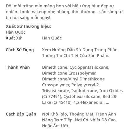
Đôi môi trông mịn màng hơn với hiệu ứng blur đẹp tự
nhiên. Look makeup nhẹ nhàng, thời thượng - sẵn sàng tự
tin tỏa sáng mỗi ngày!
Xuất xứ thương hiệu:
Hàn Quốc
Xuất Xứ
Hàn Quốc
Cách Sử Dụng
Xem Hướng Dẫn Sử Dụng Trong Phần
Thông Tin Chi Tiết Của Sản Phẩm.
Thành Phần
Dimethicone, Cyclopentasiloxane,
Dimethicone Crosspolymer,
Dimethicone/Vinyl Dimethicone
Crosspolymer, Polyglyceryl-2
Triisostearate, Isododecane, Iron Oxides
(Ci 77491), Cyclohexasiloxane, Red 28
Lake (Ci 45410), 1,2-Hexanediol, …
Cách Bảo Quản
Nơi Khô Ráo, Thoáng Mát. Tránh Ánh
Nắng Trực Tiếp, Nơi Có Nhiệt Độ Cao
Hoặc Ẩm Ướt.