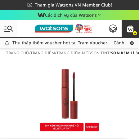
Giao hàng nhanh 24h - Áp dụng khu vực TP. Hồ Chí Minh
Miễn phí giao hàng cho đơn hàng từ 249,000Đ
Tham gia Watsons VN Member Club!
Các dịch vụ của Watsons
0
Thu thập thêm voucher hot tại Trạm Voucher
Thu thập thêm voucher hot tại Trạm Voucher
Cảnh báo An
TRANG CHỦ
/
TRANG ĐIỂM
/
TRANG ĐIỂM MÔI
/
SON TINT
/
SON KEM LÌ 3