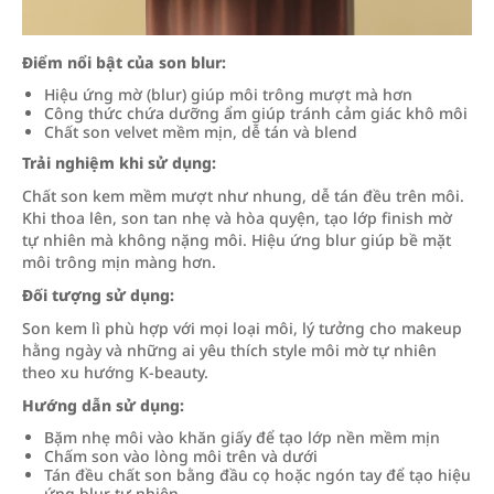
Điểm nổi bật của son blur:
Hiệu ứng mờ (blur) giúp môi trông mượt mà hơn
Công thức chứa dưỡng ẩm giúp tránh cảm giác khô môi
Chất son velvet mềm mịn, dễ tán và blend
Trải nghiệm khi sử dụng:
Chất son kem mềm mượt như nhung, dễ tán đều trên môi.
Khi thoa lên, son tan nhẹ và hòa quyện, tạo lớp finish mờ
tự nhiên mà không nặng môi. Hiệu ứng blur giúp bề mặt
môi trông mịn màng hơn.
Đối tượng sử dụng:
Son kem lì phù hợp với mọi loại môi, lý tưởng cho makeup
hằng ngày và những ai yêu thích style môi mờ tự nhiên
theo xu hướng K-beauty.
Hướng dẫn sử dụng:
Bặm nhẹ môi vào khăn giấy để tạo lớp nền mềm mịn
Chấm son vào lòng môi trên và dưới
Tán đều chất son bằng đầu cọ hoặc ngón tay để tạo hiệu
ứng blur tự nhiên