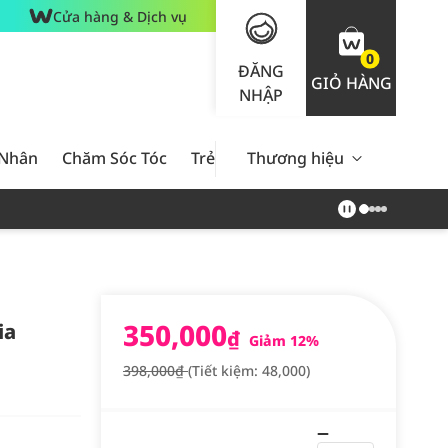
Cửa hàng & Dịch vụ
0
ĐĂNG
GIỎ HÀNG
NHẬP
 Nhân
Chăm Sóc Tóc
Trẻ Em
Thương hiệu
Nam Giới
Chăm Sóc 
350,000
ia
₫
Giảm 12%
398,000₫
(Tiết kiệm: 48,000)