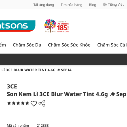
inh
Tiếng Việt
Tải ứng dụng
Tìm cửa hàng
Blog
iểm
Chăm Sóc Da
Chăm Sóc Sức Khỏe
Chăm Sóc Cá
LÌ 3CE BLUR WATER TINT 4.6G .# SEPIA
3CE
Son Kem Lì 3CE Blur Water Tint 4.6g .# Sep
Mã sản phẩm
212838