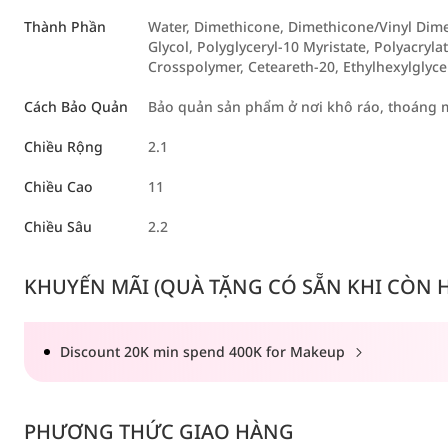
Thành Phần
Water, Dimethicone, Dimethicone/Vinyl Dime
Glycol, Polyglyceryl-10 Myristate, Polyacryl
Crosspolymer, Ceteareth-20, Ethylhexylglycer
Cách Bảo Quản
Bảo quản sản phẩm ở nơi khô ráo, thoáng má
Chiều Rộng
2.1
Chiều Cao
11
Chiều Sâu
2.2
KHUYẾN MÃI (QUÀ TẶNG CÓ SẴN KHI CÒN HÀ
Discount 20K min spend 400K for Makeup
PHƯƠNG THỨC GIAO HÀNG