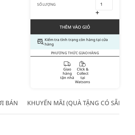
SỐ LƯỢNG
THÊM VÀO GIỎ
Kiểm tra tình trạng còn hàng tại cửa
hàng
PHƯƠNG THỨC GIAO HÀNG
Giao
Click &
hàng
Collect
tận nhà
tại
Watsons
I BÁN
KHUYẾN MÃI (QUÀ TẶNG CÓ SẴN KH