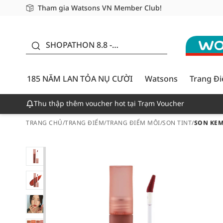
Tham gia Watsons VN Member Club!
Miễn phí giao hàng cho đơn hàng từ 249,000Đ
Giao hàng nhanh 24h - Áp dụng khu vực TP. Hồ Chí M
185 NĂM LAN TỎA NỤ
CƯỜI - GIẢM ĐẾN
SHOPATHON 8.8 -
50%
DEAL ĐỈNH
185 NĂM LAN TỎA NỤ CƯỜI
Watsons
Trang Đ
Thu thập thêm voucher hot tại Trạm Voucher
TRANG CHỦ
/
TRANG ĐIỂM
/
TRANG ĐIỂM MÔI
/
SON TINT
/
SON KEM 