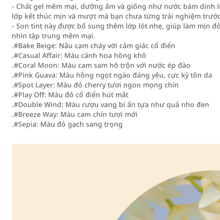
- Chất gel mềm mại, dưỡng ẩm và giống như nước bám dính li
lớp kết thúc mịn và mượt mà bạn chưa từng trải nghiệm trước
- Son tint này được bổ sung thêm lớp lót nhẹ, giúp làm mịn đ
nhìn tập trung mềm mại.
.#Bake Beige: Nâu cam cháy với cảm giác cổ điển
.#Casual Affair: Màu cánh hoa hồng khô
.#Coral Moon: Màu cam sam hô trộn với nước ép đào
.#Pink Guava: Màu hồng ngọt ngào đáng yêu, cực kỳ tôn da
.#Spot Layer: Màu đỏ cherry tươi ngon mọng chín
.#Play Off: Màu đỏ cổ điển hút mắt
.#Double Wind: Màu rượu vang bí ẩn tựa như quả nho đen
.#Breeze Way: Màu cam chín tươi mới
.#Sepia: Màu đỏ gạch sang trọng