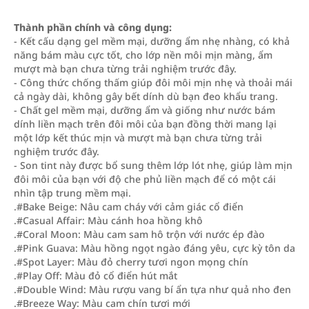
Thành phần chính và công dụng:
- Kết cấu dạng gel mềm mại, dưỡng ẩm nhẹ nhàng, có khả
năng bám màu cực tốt, cho lớp nền môi mịn màng, ẩm
mượt mà bạn chưa từng trải nghiệm trước đây.
- Công thức chống thấm giúp đôi môi mịn nhẹ và thoải mái
cả ngày dài, không gây bết dính dù bạn đeo khẩu trang.
- Chất gel mềm mại, dưỡng ẩm và giống như nước bám
dính liền mạch trên đôi môi của bạn đồng thời mang lại
một lớp kết thúc mịn và mượt mà bạn chưa từng trải
nghiệm trước đây.
- Son tint này được bổ sung thêm lớp lót nhẹ, giúp làm mịn
đôi môi của bạn với độ che phủ liền mạch để có một cái
nhìn tập trung mềm mại.
.#Bake Beige: Nâu cam cháy với cảm giác cổ điển
.#Casual Affair: Màu cánh hoa hồng khô
.#Coral Moon: Màu cam sam hô trộn với nước ép đào
.#Pink Guava: Màu hồng ngọt ngào đáng yêu, cực kỳ tôn da
.#Spot Layer: Màu đỏ cherry tươi ngon mọng chín
.#Play Off: Màu đỏ cổ điển hút mắt
.#Double Wind: Màu rượu vang bí ẩn tựa như quả nho đen
.#Breeze Way: Màu cam chín tươi mới