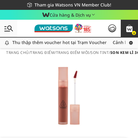
Giao hàng nhanh 24h - Áp dụng khu vực TP. Hồ Chí Minh
Miễn phí giao hàng cho đơn hàng từ 249,000Đ
Tham gia Watsons VN Member Club!
Cửa hàng & Dịch vụ
0
Thu thập thêm voucher hot tại Trạm Voucher
Thu thập thêm voucher hot tại Trạm Voucher
Cảnh báo An
TRANG CHỦ
/
TRANG ĐIỂM
/
TRANG ĐIỂM MÔI
/
SON TINT
/
SON KEM LÌ 3