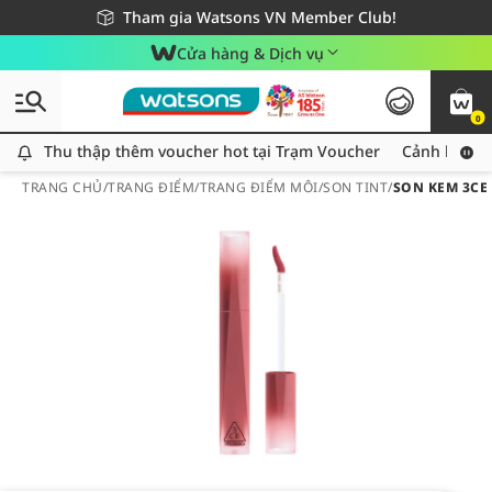
Giao hàng nhanh 24h - Áp dụng khu vực TP. Hồ Chí Minh
Miễn phí giao hàng cho đơn hàng từ 249,000Đ
Tham gia Watsons VN Member Club!
Cửa hàng & Dịch vụ
0
Thu thập thêm voucher hot tại Trạm Voucher
Thu thập thêm voucher hot tại Trạm Voucher
Cảnh báo An
TRANG CHỦ
/
TRANG ĐIỂM
/
TRANG ĐIỂM MÔI
/
SON TINT
/
SON KEM 3CE 