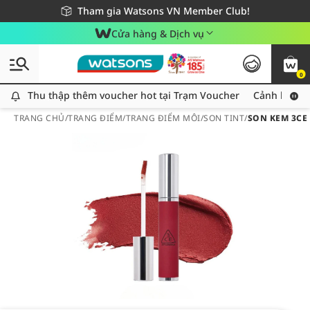
Giao hàng nhanh 24h - Áp dụng khu vực TP. Hồ Chí Minh
Miễn phí giao hàng cho đơn hàng từ 249,000Đ
Tham gia Watsons VN Member Club!
Cửa hàng & Dịch vụ
0
Thu thập thêm voucher hot tại Trạm Voucher
Thu thập thêm voucher hot tại Trạm Voucher
Cảnh báo An
TRANG CHỦ
/
TRANG ĐIỂM
/
TRANG ĐIỂM MÔI
/
SON TINT
/
SON KEM 3CE 