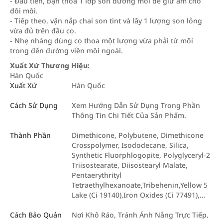
- Đầu tiên, bạn thoa 1 lớp son dưỡng môi để giữ ẩm cho
đôi môi.
- Tiếp theo, vặn nắp chai son tint và lấy 1 lượng son lỏng
vừa đủ trên đầu cọ.
- Nhẹ nhàng dùng cọ thoa một lượng vừa phải từ môi
trong đến đường viền môi ngoài.
Xuất Xứ Thương Hiệu:
Hàn Quốc
Xuất Xứ
Hàn Quốc
Cách Sử Dụng
Xem Hướng Dẫn Sử Dụng Trong Phần
Thông Tin Chi Tiết Của Sản Phẩm.
Thành Phần
Dimethicone, Polybutene, Dimethicone
Crosspolymer, Isododecane, Silica,
Synthetic Fluorphlogopite, Polyglyceryl-2
Triisostearate, Diisostearyl Malate,
Pentaerythrityl
Tetraethylhexanoate,Tribehenin,Yellow 5
Lake (Ci 19140),Iron Oxides (Ci 77491),…
Cách Bảo Quản
Nơi Khô Ráo, Tránh Ánh Nắng Trực Tiếp.