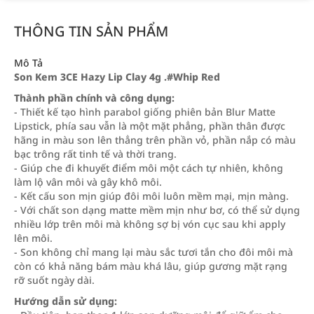
THÔNG TIN SẢN PHẨM
Mô Tả
Son Kem 3CE Hazy Lip Clay 4g .#Whip Red
Thành phần chính và công dụng:
- Thiết kế tạo hình parabol giống phiên bản Blur Matte
Lipstick, phía sau vẫn là một mặt phẳng, phần thân được
hãng in màu son lên thẳng trên phần vỏ, phần nắp có màu
bạc trông rất tinh tế và thời trang.
- Giúp che đi khuyết điểm môi một cách tự nhiên, không
làm lộ vân môi và gây khô môi.
- Kết cấu son mịn giúp đôi môi luôn mềm mại, mịn màng.
- Với chất son dạng matte mềm mịn như bơ, có thể sử dụng
nhiều lớp trên môi mà không sợ bị vón cục sau khi apply
lên môi.
- Son không chỉ mang lại màu sắc tươi tắn cho đôi môi mà
còn có khả năng bám màu khá lâu, giúp gương mặt rạng
rỡ suốt ngày dài.
Hướng dẫn sử dụng: