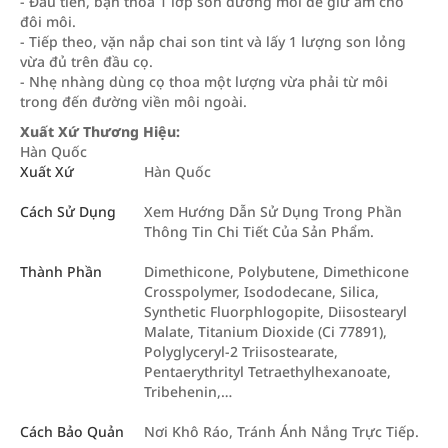
- Đầu tiên, bạn thoa 1 lớp son dưỡng môi để giữ ẩm cho
đôi môi.
- Tiếp theo, vặn nắp chai son tint và lấy 1 lượng son lỏng
vừa đủ trên đầu cọ.
- Nhẹ nhàng dùng cọ thoa một lượng vừa phải từ môi
trong đến đường viền môi ngoài.
Xuất Xứ Thương Hiệu:
Hàn Quốc
Xuất Xứ
Hàn Quốc
Cách Sử Dụng
Xem Hướng Dẫn Sử Dụng Trong Phần
Thông Tin Chi Tiết Của Sản Phẩm.
Thành Phần
Dimethicone, Polybutene, Dimethicone
Crosspolymer, Isododecane, Silica,
Synthetic Fluorphlogopite, Diisostearyl
Malate, Titanium Dioxide (Ci 77891),
Polyglyceryl-2 Triisostearate,
Pentaerythrityl Tetraethylhexanoate,
Tribehenin,…
Cách Bảo Quản
Nơi Khô Ráo, Tránh Ánh Nắng Trực Tiếp.