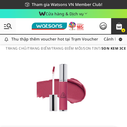
Giao hàng nhanh 24h - Áp dụng khu vực TP. Hồ Chí Minh
Miễn phí giao hàng cho đơn hàng từ 249,000Đ
Tham gia Watsons VN Member Club!
Cửa hàng & Dịch vụ
0
Thu thập thêm voucher hot tại Trạm Voucher
Thu thập thêm voucher hot tại Trạm Voucher
Cảnh báo An
TRANG CHỦ
/
TRANG ĐIỂM
/
TRANG ĐIỂM MÔI
/
SON TINT
/
SON KEM 3CE 