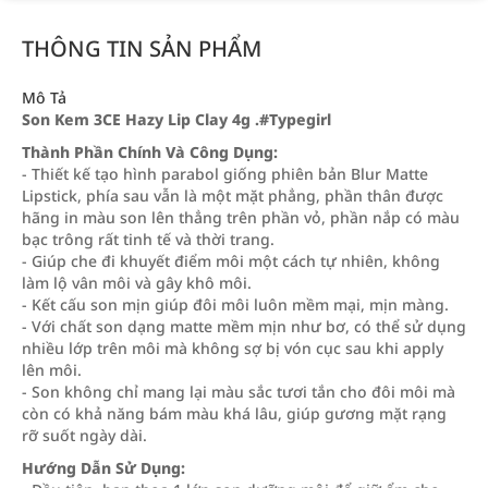
THÔNG TIN SẢN PHẨM
Mô Tả
Son Kem 3CE Hazy Lip Clay 4g .#Typegirl
Thành Phần Chính Và Công Dụng:
- Thiết kế tạo hình parabol giống phiên bản Blur Matte
Lipstick, phía sau vẫn là một mặt phẳng, phần thân được
hãng in màu son lên thẳng trên phần vỏ, phần nắp có màu
bạc trông rất tinh tế và thời trang.
- Giúp che đi khuyết điểm môi một cách tự nhiên, không
làm lộ vân môi và gây khô môi.
- Kết cấu son mịn giúp đôi môi luôn mềm mại, mịn màng.
- Với chất son dạng matte mềm mịn như bơ, có thể sử dụng
nhiều lớp trên môi mà không sợ bị vón cục sau khi apply
lên môi.
- Son không chỉ mang lại màu sắc tươi tắn cho đôi môi mà
còn có khả năng bám màu khá lâu, giúp gương mặt rạng
rỡ suốt ngày dài.
Hướng Dẫn Sử Dụng: