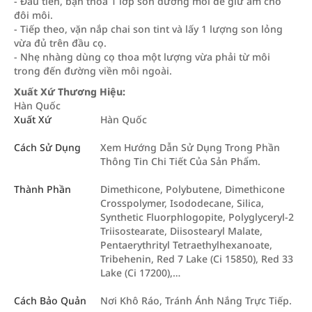
- Đầu tiên, bạn thoa 1 lớp son dưỡng môi để giữ ẩm cho
đôi môi.
- Tiếp theo, vặn nắp chai son tint và lấy 1 lượng son lỏng
vừa đủ trên đầu cọ.
- Nhẹ nhàng dùng cọ thoa một lượng vừa phải từ môi
trong đến đường viền môi ngoài.
Xuất Xứ Thương Hiệu:
Hàn Quốc
Xuất Xứ
Hàn Quốc
Cách Sử Dụng
Xem Hướng Dẫn Sử Dụng Trong Phần
Thông Tin Chi Tiết Của Sản Phẩm.
Thành Phần
Dimethicone, Polybutene, Dimethicone
Crosspolymer, Isododecane, Silica,
Synthetic Fluorphlogopite, Polyglyceryl-2
Triisostearate, Diisostearyl Malate,
Pentaerythrityl Tetraethylhexanoate,
Tribehenin, Red 7 Lake (Ci 15850), Red 33
Lake (Ci 17200),…
Cách Bảo Quản
Nơi Khô Ráo, Tránh Ánh Nắng Trực Tiếp.