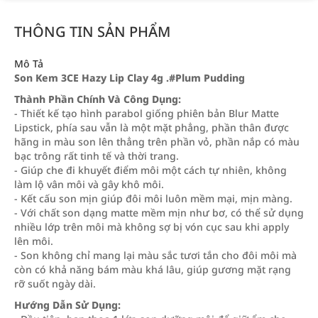
THÔNG TIN SẢN PHẨM
Mô Tả
Son Kem 3CE Hazy Lip Clay 4g .#Plum Pudding
Thành Phần Chính Và Công Dụng:
- Thiết kế tạo hình parabol giống phiên bản Blur Matte
Lipstick, phía sau vẫn là một mặt phẳng, phần thân được
hãng in màu son lên thẳng trên phần vỏ, phần nắp có màu
bạc trông rất tinh tế và thời trang.
- Giúp che đi khuyết điểm môi một cách tự nhiên, không
làm lộ vân môi và gây khô môi.
- Kết cấu son mịn giúp đôi môi luôn mềm mại, mịn màng.
- Với chất son dạng matte mềm mịn như bơ, có thể sử dụng
nhiều lớp trên môi mà không sợ bị vón cục sau khi apply
lên môi.
- Son không chỉ mang lại màu sắc tươi tắn cho đôi môi mà
còn có khả năng bám màu khá lâu, giúp gương mặt rạng
rỡ suốt ngày dài.
Hướng Dẫn Sử Dụng: