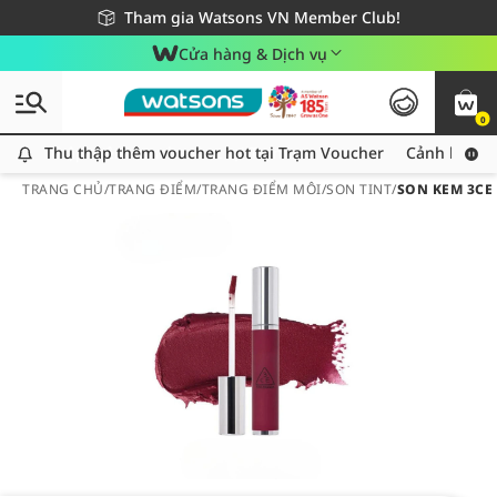
Giao hàng nhanh 24h - Áp dụng khu vực TP. Hồ Chí Minh
Miễn phí giao hàng cho đơn hàng từ 249,000Đ
Tham gia Watsons VN Member Club!
Cửa hàng & Dịch vụ
0
Thu thập thêm voucher hot tại Trạm Voucher
Thu thập thêm voucher hot tại Trạm Voucher
Cảnh báo An
TRANG CHỦ
/
TRANG ĐIỂM
/
TRANG ĐIỂM MÔI
/
SON TINT
/
SON KEM 3CE