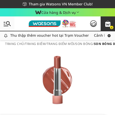
Giao hàng nhanh 24h - Áp dụng khu vực TP. Hồ Chí Minh
Miễn phí giao hàng cho đơn hàng từ 249,000Đ
Tham gia Watsons VN Member Club!
Cửa hàng & Dịch vụ
0
Thu thập thêm voucher hot tại Trạm Voucher
Thu thập thêm voucher hot tại Trạm Voucher
Cảnh báo An
TRANG CHỦ
/
TRANG ĐIỂM
/
TRANG ĐIỂM MÔI
/
SON BÓNG
/
SON BÓNG D