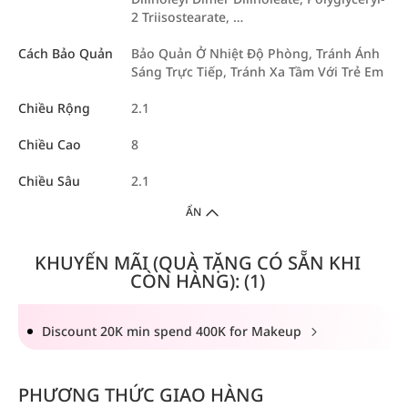
2 Triisostearate, …
Cách Bảo Quản
Bảo Quản Ở Nhiệt Độ Phòng, Tránh Ánh
Sáng Trực Tiếp, Tránh Xa Tầm Với Trẻ Em
Chiều Rộng
2.1
Chiều Cao
8
Chiều Sâu
2.1
ẨN
KHUYẾN MÃI (QUÀ TẶNG CÓ SẴN KHI
CÒN HÀNG): (1)
Discount 20K min spend 400K for Makeup
PHƯƠNG THỨC GIAO HÀNG