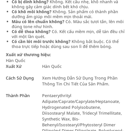
Có bị dính không?
Không. Kết cấu nhẹ, khô nhanh và
không gây cảm giác dính bết khó chịu.
Có khô môi không?
Không. Sản phẩm có thành phần
dưỡng ẩm giúp môi mềm mịn thoải mái.
Màu có lên chuẩn không?
Có. Màu sắc tươi tắn, lên môi
đúng tone như hình.
Có dễ thoa không?
Có. Kết cấu mềm mịn, dễ tán đều chỉ
với một lần quét.
Có cần lót môi trước không?
Không bắt buộc. Có thể
thoa trực tiếp hoặc dùng sau son lì để thêm bóng.
Xuất xứ thương hiệu:
Hàn Quốc
Xuất Xứ
Hàn Quốc
Cách Sử Dụng
Xem Hướng Dẫn Sử Dụng Trong Phần
Thông Tin Chi Tiết Của Sản Phẩm.
Thành Phần
Pentaerythrityl
Adipate/Caprate/Caprylate/Heptanoate,
Hydrogenated Polyisobutene,
Diisostearyl Malate, Tridecyl Trimellitate,
Synthetic Wax, Bis-
Behenyl/Isostearyl/Phytosteryl Dimer
Dilinoleyl Dimer Dilinoleate, Polyglyceryl-