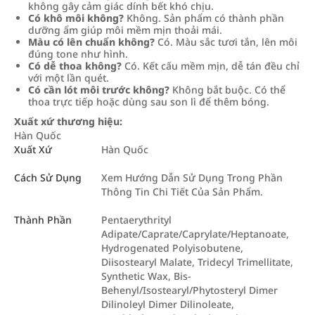
không gây cảm giác dính bết khó chịu.
Có khô môi không?
Không. Sản phẩm có thành phần
dưỡng ẩm giúp môi mềm mịn thoải mái.
Màu có lên chuẩn không?
Có. Màu sắc tươi tắn, lên môi
đúng tone như hình.
Có dễ thoa không?
Có. Kết cấu mềm mịn, dễ tán đều chỉ
với một lần quét.
Có cần lót môi trước không?
Không bắt buộc. Có thể
thoa trực tiếp hoặc dùng sau son lì để thêm bóng.
Xuất xứ thương hiệu:
Hàn Quốc
Xuất Xứ
Hàn Quốc
Cách Sử Dụng
Xem Hướng Dẫn Sử Dụng Trong Phần
Thông Tin Chi Tiết Của Sản Phẩm.
Thành Phần
Pentaerythrityl
Adipate/Caprate/Caprylate/Heptanoate,
Hydrogenated Polyisobutene,
Diisostearyl Malate, Tridecyl Trimellitate,
Synthetic Wax, Bis-
Behenyl/Isostearyl/Phytosteryl Dimer
Dilinoleyl Dimer Dilinoleate,