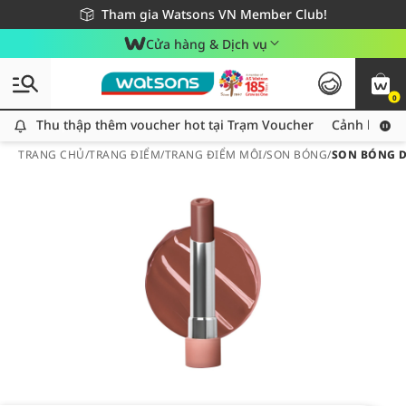
Giao hàng nhanh 24h - Áp dụng khu vực TP. Hồ Chí Minh
Miễn phí giao hàng cho đơn hàng từ 249,000Đ
Tham gia Watsons VN Member Club!
Cửa hàng & Dịch vụ
0
Thu thập thêm voucher hot tại Trạm Voucher
Thu thập thêm voucher hot tại Trạm Voucher
Cảnh báo An
TRANG CHỦ
/
TRANG ĐIỂM
/
TRANG ĐIỂM MÔI
/
SON BÓNG
/
SON BÓNG D