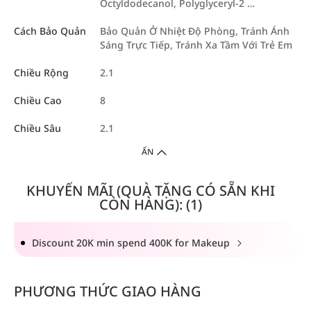
Octyldodecanol, Polyglyceryl-2 …
Cách Bảo Quản
Bảo Quản Ở Nhiệt Độ Phòng, Tránh Ánh
Sáng Trực Tiếp, Tránh Xa Tầm Với Trẻ Em
Chiều Rộng
2.1
Chiều Cao
8
Chiều Sâu
2.1
ẨN
KHUYẾN MÃI (QUÀ TẶNG CÓ SẴN KHI
CÒN HÀNG): (1)
Discount 20K min spend 400K for Makeup
PHƯƠNG THỨC GIAO HÀNG