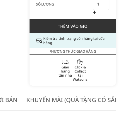
SỐ LƯỢNG
THÊM VÀO GIỎ
Kiểm tra tình trạng còn hàng tại cửa
hàng
PHƯƠNG THỨC GIAO HÀNG
Giao
Click &
hàng
Collect
tận nhà
tại
Watsons
I BÁN
KHUYẾN MÃI (QUÀ TẶNG CÓ SẴN KH