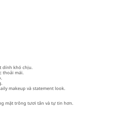
 dính khó chịu.
 thoải mái.
o.
g.
aily makeup và statement look.
 mặt trông tươi tắn và tự tin hơn.