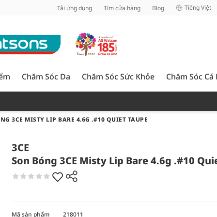
inh
Tiếng Việt
Tải ứng dụng
Tìm cửa hàng
Blog
iểm
Chăm Sóc Da
Chăm Sóc Sức Khỏe
Chăm Sóc Cá
NG 3CE MISTY LIP BARE 4.6G .#10 QUIET TAUPE
3CE
Son Bóng 3CE Misty Lip Bare 4.6g .#10 Qui
Mã sản phẩm
218011