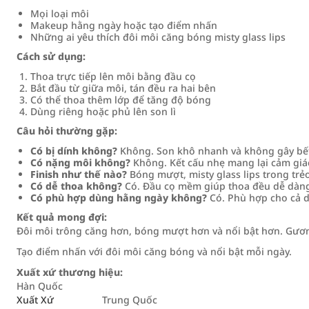
Mọi loại môi
Makeup hằng ngày hoặc tạo điểm nhấn
Những ai yêu thích đôi môi căng bóng misty glass lips
Cách sử dụng:
Thoa trực tiếp lên môi bằng đầu cọ
Bắt đầu từ giữa môi, tán đều ra hai bên
Có thể thoa thêm lớp để tăng độ bóng
Dùng riêng hoặc phủ lên son lì
Câu hỏi thường gặp:
Có bị dính không?
Không. Son khô nhanh và không gây bết
Có nặng môi không?
Không. Kết cấu nhẹ mang lại cảm giác
Finish như thế nào?
Bóng mượt, misty glass lips trong trẻ
Có dễ thoa không?
Có. Đầu cọ mềm giúp thoa đều dễ dàn
Có phù hợp dùng hằng ngày không?
Có. Phù hợp cho cả d
Kết quả mong đợi:
Đôi môi trông căng hơn, bóng mượt hơn và nổi bật hơn. Gương
Tạo điểm nhấn với đôi môi căng bóng và nổi bật mỗi ngày.
Xuất xứ thương hiệu:
Hàn Quốc
Xuất Xứ
Trung Quốc