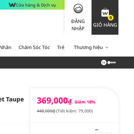
Cửa hàng & Dịch vụ
0
ĐĂNG
GIỎ HÀNG
NHẬP
 Nhân
Chăm Sóc Tóc
Trẻ Em
Thương hiệu
Nam Giới
Chăm Sóc 
369,000
et Taupe
₫
Giảm 18%
448,000₫
(Tiết kiệm: 79,000)