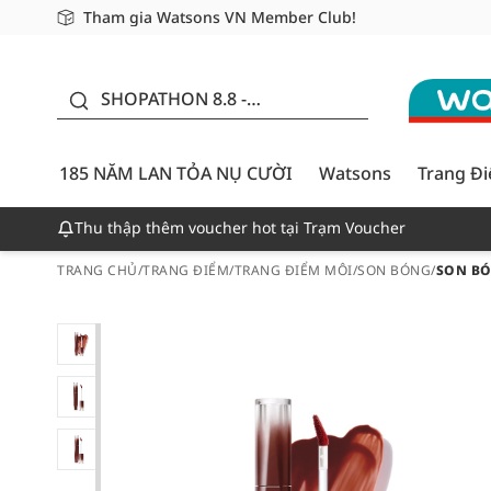
Tham gia Watsons VN Member Club!
Miễn phí giao hàng cho đơn hàng từ 249,000Đ
Giao hàng nhanh 24h - Áp dụng khu vực TP. Hồ Chí M
185 NĂM LAN TỎA NỤ
CƯỜI - GIẢM ĐẾN
SHOPATHON 8.8 -
50%
DEAL ĐỈNH
185 NĂM LAN TỎA NỤ CƯỜI
Watsons
Trang Đ
Thu thập thêm voucher hot tại Trạm Voucher
TRANG CHỦ
/
TRANG ĐIỂM
/
TRANG ĐIỂM MÔI
/
SON BÓNG
/
SON BÓ