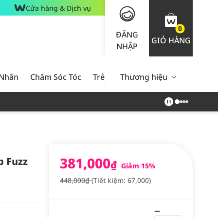
Cửa hàng & Dịch vụ
0
ĐĂNG
GIỎ HÀNG
NHẬP
 Nhân
Chăm Sóc Tóc
Trẻ Em
Thương hiệu
Nam Giới
Chăm Sóc 
381,000
p Fuzz
₫
Giảm 15%
448,000₫
(Tiết kiệm: 67,000)