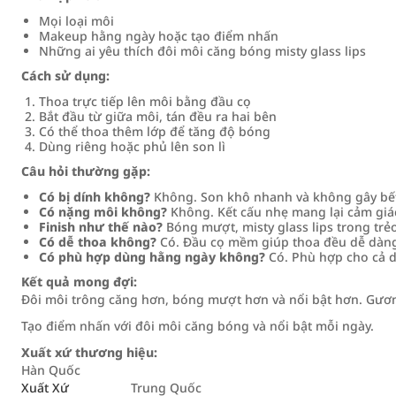
Mọi loại môi
Makeup hằng ngày hoặc tạo điểm nhấn
Những ai yêu thích đôi môi căng bóng misty glass lips
Cách sử dụng:
Thoa trực tiếp lên môi bằng đầu cọ
Bắt đầu từ giữa môi, tán đều ra hai bên
Có thể thoa thêm lớp để tăng độ bóng
Dùng riêng hoặc phủ lên son lì
Câu hỏi thường gặp:
Có bị dính không?
Không. Son khô nhanh và không gây bết
Có nặng môi không?
Không. Kết cấu nhẹ mang lại cảm giác
Finish như thế nào?
Bóng mượt, misty glass lips trong trẻ
Có dễ thoa không?
Có. Đầu cọ mềm giúp thoa đều dễ dàn
Có phù hợp dùng hằng ngày không?
Có. Phù hợp cho cả d
Kết quả mong đợi:
Đôi môi trông căng hơn, bóng mượt hơn và nổi bật hơn. Gương
Tạo điểm nhấn với đôi môi căng bóng và nổi bật mỗi ngày.
Xuất xứ thương hiệu:
Hàn Quốc
Xuất Xứ
Trung Quốc