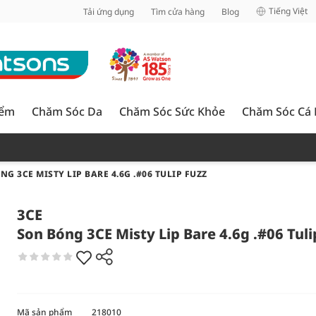
inh
Tiếng Việt
Tải ứng dụng
Tìm cửa hàng
Blog
iểm
Chăm Sóc Da
Chăm Sóc Sức Khỏe
Chăm Sóc Cá
G 3CE MISTY LIP BARE 4.6G .#06 TULIP FUZZ
3CE
Son Bóng 3CE Misty Lip Bare 4.6g .#06 Tuli
Mã sản phẩm
218010