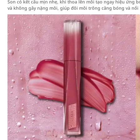
Son có kết cấu mịn nhẹ, khi thoa lên môi tạo ngay hiệu ứng 
và không gây nặng môi, giúp đôi môi trông căng bóng và nổi 