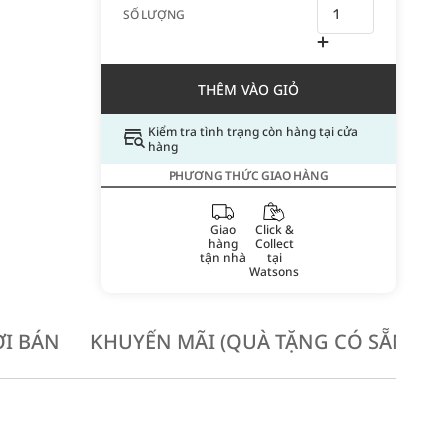
SỐ LƯỢNG
THÊM VÀO GIỎ
Kiểm tra tình trạng còn hàng tại cửa
hàng
PHƯƠNG THỨC GIAO HÀNG
Giao
Click &
hàng
Collect
tận nhà
tại
Watsons
I BÁN
KHUYẾN MÃI (QUÀ TẶNG CÓ SẴN KH