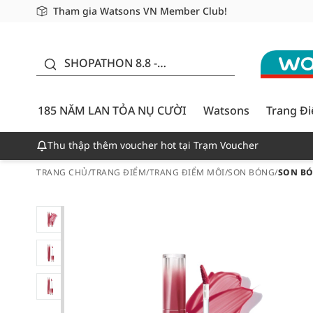
Tham gia Watsons VN Member Club!
Miễn phí giao hàng cho đơn hàng từ 249,000Đ
Giao hàng nhanh 24h - Áp dụng khu vực TP. Hồ Chí M
185 NĂM LAN TỎA NỤ
CƯỜI - GIẢM ĐẾN
SHOPATHON 8.8 -
50%
DEAL ĐỈNH
185 NĂM LAN TỎA NỤ CƯỜI
Watsons
Trang Đ
Thu thập thêm voucher hot tại Trạm Voucher
TRANG CHỦ
/
TRANG ĐIỂM
/
TRANG ĐIỂM MÔI
/
SON BÓNG
/
SON BÓN