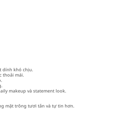
 dính khó chịu.
 thoải mái.
o.
g.
aily makeup và statement look.
 mặt trông tươi tắn và tự tin hơn.