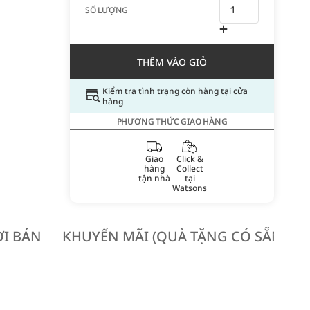
SỐ LƯỢNG
THÊM VÀO GIỎ
Kiểm tra tình trạng còn hàng tại cửa
hàng
PHƯƠNG THỨC GIAO HÀNG
Giao
Click &
hàng
Collect
tận nhà
tại
Watsons
I BÁN
KHUYẾN MÃI (QUÀ TẶNG CÓ SẴN KH