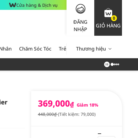
Cửa hàng & Dịch vụ
0
ĐĂNG
GIỎ HÀNG
NHẬP
 Nhân
Chăm Sóc Tóc
Trẻ Em
Thương hiệu
Nam Giới
Chăm Sóc 
369,000
ier
₫
Giảm 18%
448,000₫
(Tiết kiệm: 79,000)