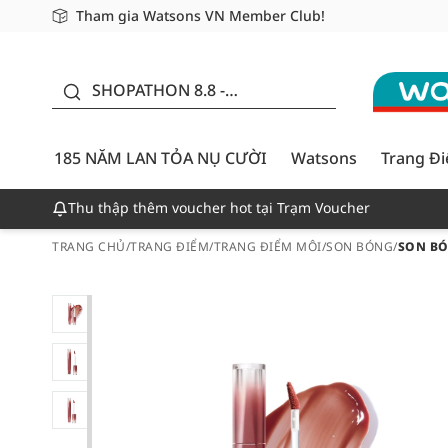
Tham gia Watsons VN Member Club!
Miễn phí giao hàng cho đơn hàng từ 249,000Đ
Giao hàng nhanh 24h - Áp dụng khu vực TP. Hồ Chí M
185 NĂM LAN TỎA NỤ
CƯỜI - GIẢM ĐẾN
SHOPATHON 8.8 -
50%
DEAL ĐỈNH
185 NĂM LAN TỎA NỤ CƯỜI
Watsons
Trang Đ
Thu thập thêm voucher hot tại Trạm Voucher
TRANG CHỦ
/
TRANG ĐIỂM
/
TRANG ĐIỂM MÔI
/
SON BÓNG
/
SON BÓN