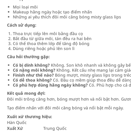
Mọi loại môi
Makeup hằng ngày hoặc tạo điểm nhấn
Những ai yêu thích đôi môi căng bóng misty glass lips
Cách sử dụng:
Thoa trực tiếp lên môi bằng đầu cọ
Bắt đầu từ giữa môi, tán đều ra hai bên
Có thể thoa thêm lớp để tăng độ bóng
Dùng riêng hoặc phủ lên son lì
Câu hỏi thường gặp:
Có bị dính không?
Không. Son khô nhanh và không gây bết
Có nặng môi không?
Không. Kết cấu nhẹ mang lại cảm giác
Finish như thế nào?
Bóng mượt, misty glass lips trong trẻ
Có dễ thoa không?
Có. Đầu cọ mềm giúp thoa đều dễ dàn
Có phù hợp dùng hằng ngày không?
Có. Phù hợp cho cả d
Kết quả mong đợi:
Đôi môi trông căng hơn, bóng mượt hơn và nổi bật hơn. Gương
Tạo điểm nhấn với đôi môi căng bóng và nổi bật mỗi ngày.
Xuất xứ thương hiệu:
Hàn Quốc
Xuất Xứ
Trung Quốc