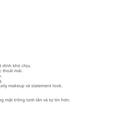
 dính khó chịu.
 thoải mái.
o.
g.
aily makeup và statement look.
 mặt trông tươi tắn và tự tin hơn.