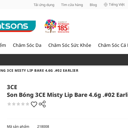
inh
Tiếng Việt
Tải ứng dụng
Tìm cửa hàng
Blog
iểm
Chăm Sóc Da
Chăm Sóc Sức Khỏe
Chăm Sóc Cá
G 3CE MISTY LIP BARE 4.6G .#02 EARLIER
3CE
Son Bóng 3CE Misty Lip Bare 4.6g .#02 Earl
Mã sản phẩm
218008