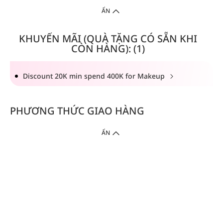
ẨN
KHUYẾN MÃI (QUÀ TẶNG CÓ SẴN KHI
CÒN HÀNG): (1)
Discount 20K min spend 400K for Makeup
PHƯƠNG THỨC GIAO HÀNG
ẨN