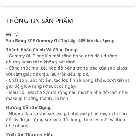
THÔNG TIN SẢN PHẨM
Mô Tả
Son Bóng 3CE Gummy Oil Tint 4g .#05 Mocha Syrup
Thành Phần Chính Và Công Dụng:
- Gummy Oil Tint giúp môi căng bóng nhờ dầu dưỡng
nhưng hoàn toàn không bết dính.
- Công thức mới kết hợp độ bóng trong trẻo của son gloss
với cảm giác dễ chịu, lâu trôi kiểu lip oil.
- Chất son lướt rất êm, tạo lớp finish bóng khỏe, tươi tắn và
giữ độ glow rạng rỡ suốt cả ngày.
- Màu #05 Mocha Syrup: Tông nâu mocha pha đỏ/cam nhẹ,
makeup trưởng thành, cá tính
Hướng Dẫn Sử Dụng:
- Nhúng đầu cọ vào son và gạt nhẹ vào phần miệng lọ son
để lấy được lượng son vừa đủ dùng, thoa lên môi và thoa
nhẹ nhàng.
Xuất Xứ Thương Hiệu: