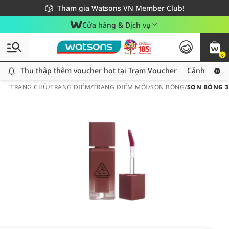
Giao hàng nhanh 24h - Áp dụng khu vực TP. Hồ Chí Minh
Miễn phí giao hàng cho đơn hàng từ 249,000Đ
Tham gia Watsons VN Member Club!
Cửa hàng & Dịch vụ
0
Thu thập thêm voucher hot tại Trạm Voucher
Thu thập thêm voucher hot tại Trạm Voucher
Cảnh báo An
TRANG CHỦ
/
TRANG ĐIỂM
/
TRANG ĐIỂM MÔI
/
SON BÓNG
/
SON BÓNG 3