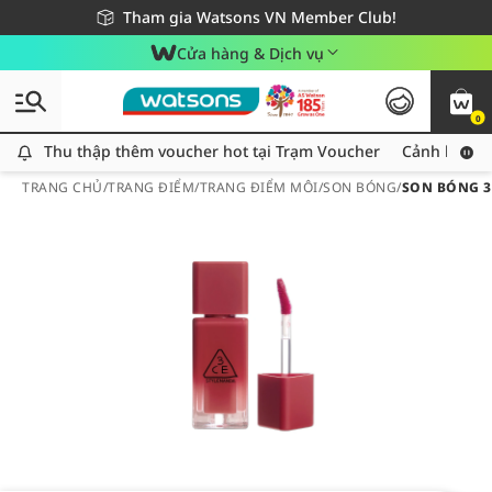
Giao hàng nhanh 24h - Áp dụng khu vực TP. Hồ Chí Minh
Miễn phí giao hàng cho đơn hàng từ 249,000Đ
Tham gia Watsons VN Member Club!
Cửa hàng & Dịch vụ
0
Thu thập thêm voucher hot tại Trạm Voucher
Thu thập thêm voucher hot tại Trạm Voucher
Cảnh báo An
TRANG CHỦ
/
TRANG ĐIỂM
/
TRANG ĐIỂM MÔI
/
SON BÓNG
/
SON BÓNG 3