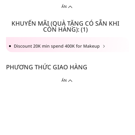
ẨN
KHUYẾN MÃI (QUÀ TẶNG CÓ SẴN KHI
CÒN HÀNG): (1)
Discount 20K min spend 400K for Makeup
PHƯƠNG THỨC GIAO HÀNG
ẨN