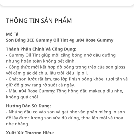
THÔNG TIN SẢN PHẨM
Mô Tả
Son Bóng 3CE Gummy Oil Tint 4g .#04 Rose Gummy
Thành Phần Chính Và Công Dụng:
- Gummy Oil Tint giúp môi căng bóng nhờ dầu dưỡng
nhưng hoàn toàn không bết dính.
- Công thức mới kết hợp độ bóng trong trẻo của son gloss
với cảm giác dễ chịu, lâu trôi kiểu lip oil.
- Chất son lướt rất êm, tạo lớp finish bóng khỏe, tươi tắn và
giữ độ glow rạng rỡ suốt cả ngày.
- Màu #04 Rose Gummy: Tông hồng đất, makeup dịu nhẹ,
không quá chói
Hướng Dẫn Sử Dụng:
- Nhúng đầu cọ vào son và gạt nhẹ vào phần miệng lọ son
để lấy được lượng son vừa đủ dùng, thoa lên môi và thoa
nhẹ nhàng.
Xuất Xứ Thương Hiệu: