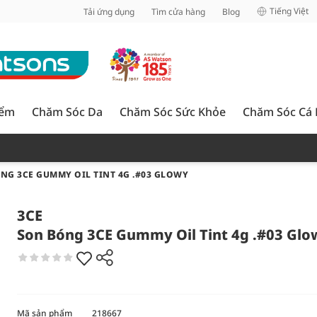
inh
Tiếng Việt
Tải ứng dụng
Tìm cửa hàng
Blog
iểm
Chăm Sóc Da
Chăm Sóc Sức Khỏe
Chăm Sóc Cá
NG 3CE GUMMY OIL TINT 4G .#03 GLOWY
3CE
Son Bóng 3CE Gummy Oil Tint 4g .#03 Glo
Mã sản phẩm
218667