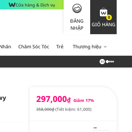
Cửa hàng & Dịch vụ
0
ĐĂNG
GIỎ HÀNG
NHẬP
 Nhân
Chăm Sóc Tóc
Trẻ Em
Thương hiệu
Nam Giới
Chăm Sóc 
297,000
wy
₫
Giảm 17%
358,000₫
(Tiết kiệm: 61,000)