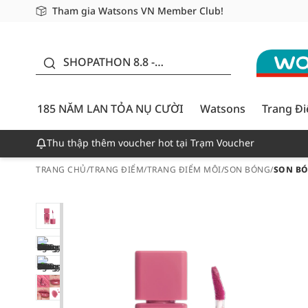
Tham gia Watsons VN Member Club!
Miễn phí giao hàng cho đơn hàng từ 249,000Đ
Giao hàng nhanh 24h - Áp dụng khu vực TP. Hồ Chí M
185 NĂM LAN TỎA NỤ
CƯỜI - GIẢM ĐẾN
SHOPATHON 8.8 -
50%
DEAL ĐỈNH
185 NĂM LAN TỎA NỤ CƯỜI
Watsons
Trang Đ
Thu thập thêm voucher hot tại Trạm Voucher
TRANG CHỦ
/
TRANG ĐIỂM
/
TRANG ĐIỂM MÔI
/
SON BÓNG
/
SON BÓ