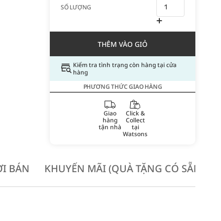
SỐ LƯỢNG
THÊM VÀO GIỎ
Kiểm tra tình trạng còn hàng tại cửa
hàng
PHƯƠNG THỨC GIAO HÀNG
Giao
Click &
hàng
Collect
tận nhà
tại
Watsons
I BÁN
KHUYẾN MÃI (QUÀ TẶNG CÓ SẴN KH