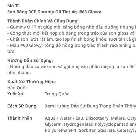
Mô Tả
Son Bóng 3CE Gummy Oil Tint 4g .#03 Glowy
Thành Phần Chính Và Công Dụng:
- Gummy Oil Tint giúp môi căng bóng nhờ dầu dưỡng nhưng 
- Công thức mới kết hợp độ bóng trong trẻo của son gloss với cả
- Chất son lướt rất êm, tạo lớp finish bóng khỏe, tươi tắn và 
- Màu #03 Glowy: Tông đỏ hồng trong trẻo (fresh red/pink glo
tức
Hướng Dẫn Sử Dụng:
- Nhúng đầu cọ vào son và gạt nhẹ vào phần miệng lọ son để 
nhẹ nhàng.
Xuất Xứ Thương Hiệu:
Hàn Quốc
Xuất Xứ
Trung Quốc
Cách Sử Dụng
Xem Hướng Dẫn Sử Dụng Trong Phần Thông 
Thành Phần
Aqua / Water / Eau, Diisostearyl Malate, Oc
Glycerin, Hydrogenated Polycyclopentadiene
Polyurethane-1, Sorbitan Stearate, Cetearyl 