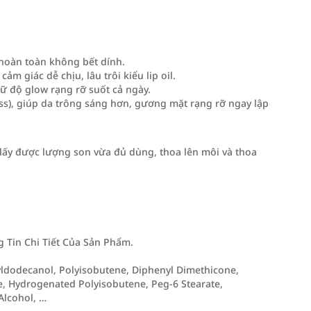
hoàn toàn không bết dính.
m giác dễ chịu, lâu trôi kiểu lip oil.
giữ độ glow rạng rỡ suốt cả ngày.
ss), giúp da trông sáng hơn, gương mặt rạng rỡ ngay lập
lấy được lượng son vừa đủ dùng, thoa lên môi và thoa
Tin Chi Tiết Của Sản Phẩm.
tyldodecanol, Polyisobutene, Diphenyl Dimethicone,
, Hydrogenated Polyisobutene, Peg-6 Stearate,
Alcohol, …