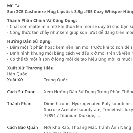
Mô Tả
Son 3CE Cashmere Hug Lipstick 3.5g .#05 Cozy Whisper Hồn
Thành Phần Chính Và Công Dụng:
- Chất son matte mịn mờ khi thoa lên môi sẽ duy trì cho bạn s
- Công thức tan chảy như kem giúp son lướt dễ dàng trên môi
Hướng Dẫn Sử Dụng:
- Dặm một ít phấn hoặc kem nền lên môi trước khi tô son để 
- Định hình khung môi bằng cách vẽ dấu x ở môi trên và viền 
- Có thể tô một ít son ở lòng môi để tạo hiệu ứng môi xí muội 
Xuất Xứ Thương Hiệu
Hàn Quốc
Xuất Xứ
Trung Quốc
Cách Sử Dụng
Xem Hướng Dẫn Sử Dụng Trong Phần Thông 
Thành Phần
Dimethicone, Hydrogenated Polyisobutene, P
Sucrose Acetate Isobutyrate, Trimethylsiloxy
77891 / Titanium Dioxide, …
Cách Bảo Quản
Nơi Khô Ráo, Thoáng Mát. Tránh Ánh Nắng T