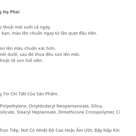
g Hạ Phai
ự thoải mái suốt cả ngày.
 bạn, màu lên chuẩn ngay từ lần quẹt đầu tiên.
son lên màu chuẩn xác hơn.
môi dưới, sau đó thoa đều son lên môi.
hoặc tô son full viền.
Tin Chi Tiết Của Sản Phẩm.
olyethylene, Octyldodecyl Neopentanoate, Silica,
silicate, Stearyl Heptanoate, Dimethicone Crosspolymer, Ci
rực Tiếp, Nơi Có Nhiệt Độ Cao Hoặc Ẩm Ướt. Đậy Nắp Kín