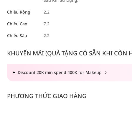
Sau Khi Sử Dụng.
Chiều Rộng
2.2
Chiều Cao
7.2
Chiều Sâu
2.2
KHUYẾN MÃI (QUÀ TẶNG CÓ SẴN KHI CÒN HÀ
Discount 20K min spend 400K for Makeup
PHƯƠNG THỨC GIAO HÀNG