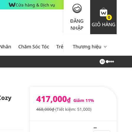
Cửa hàng & Dịch vụ
0
ĐĂNG
GIỎ HÀNG
NHẬP
 Nhân
Chăm Sóc Tóc
Trẻ Em
Thương hiệu
Nam Giới
Chăm Sóc 
417,000
Cozy
₫
Giảm 11%
468,000₫
(Tiết kiệm: 51,000)