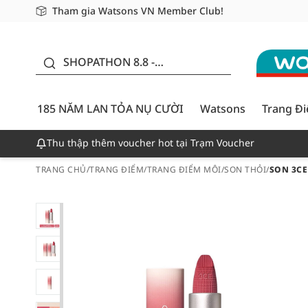
Tham gia Watsons VN Member Club!
Miễn phí giao hàng cho đơn hàng từ 249,000Đ
Giao hàng nhanh 24h - Áp dụng khu vực TP. Hồ Chí M
185 NĂM LAN TỎA NỤ
CƯỜI - GIẢM ĐẾN
SHOPATHON 8.8 -
50%
DEAL ĐỈNH
185 NĂM LAN TỎA NỤ CƯỜI
Watsons
Trang Đ
Thu thập thêm voucher hot tại Trạm Voucher
TRANG CHỦ
/
TRANG ĐIỂM
/
TRANG ĐIỂM MÔI
/
SON THỎI
/
SON 3CE