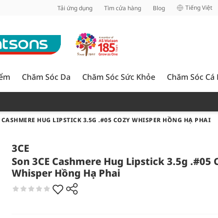
inh
Tiếng Việt
Tải ứng dụng
Tìm cửa hàng
Blog
iểm
Chăm Sóc Da
Chăm Sóc Sức Khỏe
Chăm Sóc Cá
 CASHMERE HUG LIPSTICK 3.5G .#05 COZY WHISPER HỒNG HẠ PHAI
3CE
Son 3CE Cashmere Hug Lipstick 3.5g .#05 
Whisper Hồng Hạ Phai