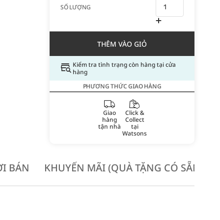
SỐ LƯỢNG
THÊM VÀO GIỎ
Kiểm tra tình trạng còn hàng tại cửa
hàng
PHƯƠNG THỨC GIAO HÀNG
Giao
Click &
hàng
Collect
tận nhà
tại
Watsons
I BÁN
KHUYẾN MÃI (QUÀ TẶNG CÓ SẴN KH