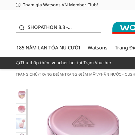
Tham gia Watsons VN Member Club!
Miễn phí giao hàng cho đơn hàng từ 249,000Đ
Giao hàng nhanh 24h - Áp dụng khu vực TP. Hồ Chí M
185 NĂM LAN TỎA NỤ
CƯỜI - GIẢM ĐẾN
SHOPATHON 8.8 -
50%
DEAL ĐỈNH
185 NĂM LAN TỎA NỤ CƯỜI
Watsons
Trang Đ
Thu thập thêm voucher hot tại Trạm Voucher
TRANG CHỦ
/
TRANG ĐIỂM
/
TRANG ĐIỂM MẶT
/
PHẤN NƯỚC - CUS