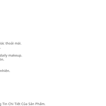
ác thoải mái.
.
daily makeup.
ón.
 nhiên.
Tin Chi Tiết Của Sản Phẩm.