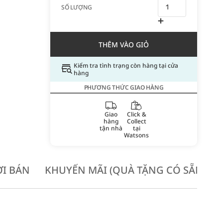
SỐ LƯỢNG
THÊM VÀO GIỎ
Kiểm tra tình trạng còn hàng tại cửa
hàng
PHƯƠNG THỨC GIAO HÀNG
Giao
Click &
hàng
Collect
tận nhà
tại
Watsons
I BÁN
KHUYẾN MÃI (QUÀ TẶNG CÓ SẴN KH