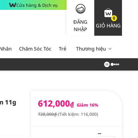
Cửa hàng & Dịch vụ
0
ĐĂNG
GIỎ HÀNG
NHẬP
 Nhân
Chăm Sóc Tóc
Trẻ Em
Thương hiệu
Nam Giới
Chăm Sóc 
612,000
n 11g
₫
Giảm 16%
728,000₫
(Tiết kiệm: 116,000)