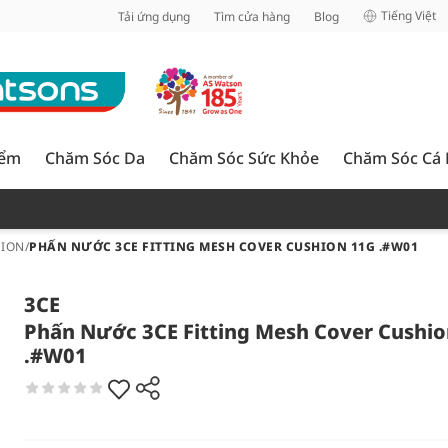
inh
Tiếng Việt
Tải ứng dụng
Tìm cửa hàng
Blog
iểm
Chăm Sóc Da
Chăm Sóc Sức Khỏe
Chăm Sóc Cá
HION
/
PHẤN NƯỚC 3CE FITTING MESH COVER CUSHION 11G .#W01
3CE
Phấn Nước 3CE Fitting Mesh Cover Cushio
.#W01