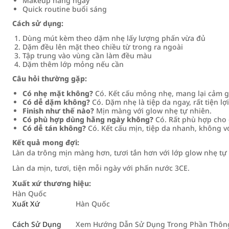
Makeup hằng ngày
Quick routine buổi sáng
Cách sử dụng:
Dùng mút kèm theo dặm nhẹ lấy lượng phấn vừa đủ
Dặm đều lên mặt theo chiều từ trong ra ngoài
Tập trung vào vùng cần làm đều màu
Dặm thêm lớp mỏng nếu cần
Câu hỏi thường gặp:
Có nhẹ mặt không?
Có. Kết cấu mỏng nhẹ, mang lại cảm gi
Có dễ dặm không?
Có. Dặm nhẹ là tiệp da ngay, rất tiện lợi
Finish như thế nào?
Mịn màng với glow nhẹ tự nhiên.
Có phù hợp dùng hằng ngày không?
Có. Rất phù hợp cho 
Có dễ tán không?
Có. Kết cấu mịn, tiệp da nhanh, không v
Kết quả mong đợi:
Làn da trông mịn màng hơn, tươi tắn hơn với lớp glow nhẹ tự
Làn da mịn, tươi, tiện mỗi ngày với phấn nước 3CE.
Xuất xứ thương hiệu:
Hàn Quốc
Xuất Xứ
Hàn Quốc
Cách Sử Dụng
Xem Hướng Dẫn Sử Dụng Trong Phần Thông 