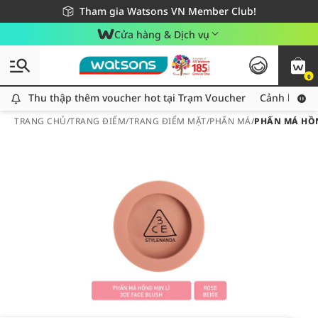
Giao hàng nhanh 24h - Áp dụng khu vực TP. Hồ Chí Minh
Miễn phí giao hàng cho đơn hàng từ 249,000Đ
Tham gia Watsons VN Member Club!
Cửa hàng & Dịch vụ
0
Thu thập thêm voucher hot tại Trạm Voucher
Thu thập thêm voucher hot tại Trạm Voucher
Cảnh báo An
TRANG CHỦ
/
TRANG ĐIỂM
/
TRANG ĐIỂM MẶT
/
PHẤN MÁ
/
PHẤN MÁ HỒN