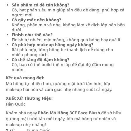
Sản phẩm có dễ tán không?
Có, hạt phấn siêu mịn giúp tán đều dễ dàng, phù hợp cả
người mới.
Có gây mốc nền không?
Không, phấn mịn và nhẹ, không làm xê dịch lớp nền bên
dưới.
Finish như thế nào?
Finish tự nhiên, mịn màng, không quá bóng hay quá lì.
Có phù hợp makeup hằng ngày không?
Rất phù hợp, tông hồng be thanh lịch dễ dùng cho
nhiều phong cách.
Có thể tăng độ đậm không?
Có, bạn có thể build thêm lớp để đạt độ đậm mong
muốn.
Kết quả mong đợi:
Má hồng tự nhiên hơn, gương mặt tươi tắn hơn, lớp
makeup hài hòa và cảm giác nhẹ nhàng suốt cả ngày.
Xuất Xứ Thương Hiệu:
Hàn Quốc
Khám phá ngay
Phấn Má Hồng 3CE Face Blush
để sở hữu
gương mặt tươi tắn mỗi ngày, lớp má hồng tự nhiên và
makeup nhẹ nhàng!
Xuất
Trung Quốc