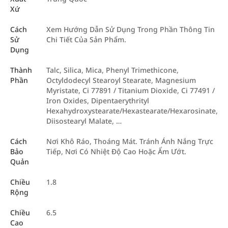
Xứ
Cách
Xem Hướng Dẫn Sử Dụng Trong Phần Thông Tin
Sử
Chi Tiết Của Sản Phẩm.
Dụng
Thành
Talc, Silica, Mica, Phenyl Trimethicone,
Phần
Octyldodecyl Stearoyl Stearate, Magnesium
Myristate, Ci 77891 / Titanium Dioxide, Ci 77491 /
Iron Oxides, Dipentaerythrityl
Hexahydroxystearate/Hexastearate/Hexarosinate,
Diisostearyl Malate, …
Cách
Nơi Khô Ráo, Thoáng Mát. Tránh Ánh Nắng Trực
Bảo
Tiếp, Nơi Có Nhiệt Độ Cao Hoặc Ẩm Ướt.
Quản
Chiều
1.8
Rộng
Chiều
6.5
Cao