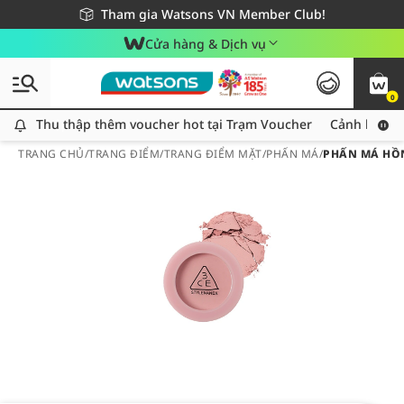
Giao hàng nhanh 24h - Áp dụng khu vực TP. Hồ Chí Minh
Miễn phí giao hàng cho đơn hàng từ 249,000Đ
Tham gia Watsons VN Member Club!
Cửa hàng & Dịch vụ
0
Thu thập thêm voucher hot tại Trạm Voucher
Thu thập thêm voucher hot tại Trạm Voucher
Cảnh báo An
TRANG CHỦ
/
TRANG ĐIỂM
/
TRANG ĐIỂM MẶT
/
PHẤN MÁ
/
PHẤN MÁ HỒN