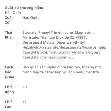
Xuất xứ thương hiệu:
Hàn Quốc
Xuất
Hàn Quốc
Xứ
Thành
Stearate, Phenyl Trimethicone, Magnesium
Phần
Myristate, Titanium Dioxide (CI 77891),
Diisostearyl Malate, Dipentaerythrityl
Hexahydroxystearate/Hexastearate/Hexarosinate,
Caprylyl Glycol, Triethoxycaprylylsilane,Glyceryl
Caprylate,Ethylhexylglycerin,...
Cách
Bảo quản sản phẩm ở nơi khô ráo, thoáng mát,
Bảo
tránh tiếp xúc trực tiếp với ánh nắng mặt trời
Quản
Chiều
2.1
Rộng
Chiều
11
Cao