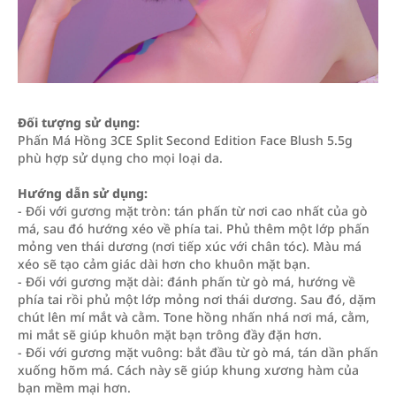
Đối tượng sử dụng:
Phấn Má Hồng 3CE Split Second Edition Face Blush 5.5g
phù hợp sử dụng cho mọi loại da.
Hướng dẫn sử dụng:
- Đối với gương mặt tròn: tán phấn từ nơi cao nhất của gò
má, sau đó hướng xéo về phía tai. Phủ thêm một lớp phấn
mỏng ven thái dương (nơi tiếp xúc với chân tóc). Màu má
xéo sẽ tạo cảm giác dài hơn cho khuôn mặt bạn.
- Đối với gương mặt dài: đánh phấn từ gò má, hướng về
phía tai rồi phủ một lớp mỏng nơi thái dương. Sau đó, dặm
chút lên mí mắt và cằm. Tone hồng nhấn nhá nơi má, cằm,
mi mắt sẽ giúp khuôn mặt bạn trông đầy đặn hơn.
- Đối với gương mặt vuông: bắt đầu từ gò má, tán dần phấn
xuống hõm má. Cách này sẽ giúp khung xương hàm của
bạn mềm mại hơn.