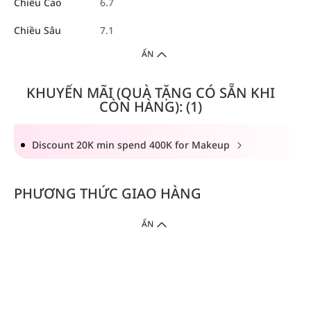
Chiều Cao
6.7
Chiều Sâu
7.1
ẨN
KHUYẾN MÃI (QUÀ TẶNG CÓ SẴN KHI
CÒN HÀNG): (1)
Discount 20K min spend 400K for Makeup
PHƯƠNG THỨC GIAO HÀNG
ẨN