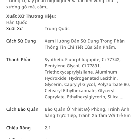
- Dùng cọ lấy phấn highlighter và tán lên vùng chữ T,
xương gò má, cằm...
Xuất Xứ Thương Hiệu:
Hàn Quốc
Xuất Xứ
Trung Quốc
Cách Sử Dụng
Xem Hướng Dẫn Sử Dụng Trong Phần
Thông Tin Chi Tiết Của Sản Phẩm.
Thành Phần
Synthetic Fluorphlogopite, Ci 77742,
Pentylene Glycol, Ci 77891,
Triethoxycaprylylsilane, Aluminum
Hydroxide, Hydrogenated Lecithin,
Glycerin, Caprylyl Glycol, Polysorbate 80,
Cetearyl Ethylhexanoate, Glyceryl
Caprylate, Ethylhexylglycerin, Silica,…
Cách Bảo Quản
Bảo Quản Ở Nhiệt Độ Phòng, Tránh Ánh
Sáng Trực Tiếp, Tránh Xa Tầm Với Trẻ Em
Chiều Rộng
2.1