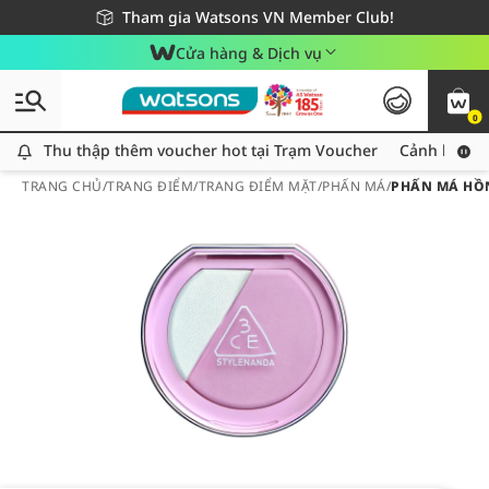
Giao hàng nhanh 24h - Áp dụng khu vực TP. Hồ Chí Minh
Miễn phí giao hàng cho đơn hàng từ 249,000Đ
Tham gia Watsons VN Member Club!
Cửa hàng & Dịch vụ
0
Thu thập thêm voucher hot tại Trạm Voucher
Thu thập thêm voucher hot tại Trạm Voucher
Cảnh báo An
TRANG CHỦ
/
TRANG ĐIỂM
/
TRANG ĐIỂM MẶT
/
PHẤN MÁ
/
PHẤN MÁ HỒN