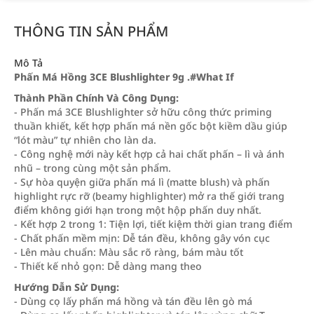
THÔNG TIN SẢN PHẨM
Mô Tả
Phấn Má Hồng 3CE Blushlighter 9g .#What If
Thành Phần Chính Và Công Dụng:
- Phấn má 3CE Blushlighter sở hữu công thức priming
thuần khiết, kết hợp phấn má nền gốc bột kiềm dầu giúp
“lót màu” tự nhiên cho làn da.
- Công nghệ mới này kết hợp cả hai chất phấn – lì và ánh
nhũ – trong cùng một sản phẩm.
- Sự hòa quyện giữa phấn má lì (matte blush) và phấn
highlight rực rỡ (beamy highlighter) mở ra thế giới trang
điểm không giới hạn trong một hộp phấn duy nhất.
- Kết hợp 2 trong 1: Tiện lợi, tiết kiệm thời gian trang điểm
- Chất phấn mềm mịn: Dễ tán đều, không gây vón cục
- Lên màu chuẩn: Màu sắc rõ ràng, bám màu tốt
- Thiết kế nhỏ gọn: Dễ dàng mang theo
Hướng Dẫn Sử Dụng:
- Dùng cọ lấy phấn má hồng và tán đều lên gò má