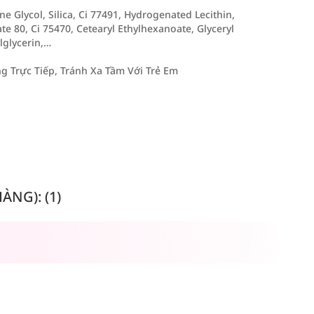
ne Glycol, Silica, Ci 77491, Hydrogenated Lecithin,
ate 80, Ci 75470, Cetearyl Ethylhexanoate, Glyceryl
lglycerin,…
 Trực Tiếp, Tránh Xa Tầm Với Trẻ Em
NG): (1)