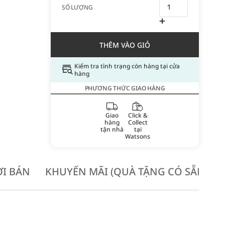
SỐ LƯỢNG
THÊM VÀO GIỎ
Kiểm tra tình trạng còn hàng tại cửa
hàng
PHƯƠNG THỨC GIAO HÀNG
Giao
Click &
hàng
Collect
tận nhà
tại
Watsons
I BÁN
KHUYẾN MÃI (QUÀ TẶNG CÓ SẴN KH