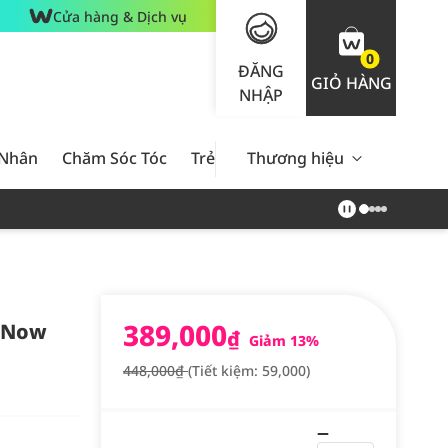
Cửa hàng & Dịch vụ
0
ĐĂNG
GIỎ HÀNG
NHẬP
 Nhân
Chăm Sóc Tóc
Trẻ Em
Thương hiệu
Nam Giới
Chăm Sóc 
389,000
y Now
₫
Giảm 13%
448,000₫
(Tiết kiệm: 59,000)