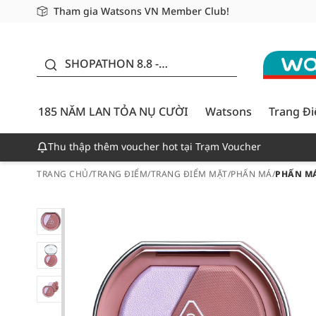
Tham gia Watsons VN Member Club!
Miễn phí giao hàng cho đơn hàng từ 249,000Đ
Giao hàng nhanh 24h - Áp dụng khu vực TP. Hồ Chí M
185 NĂM LAN TỎA NỤ
CƯỜI - GIẢM ĐẾN
SHOPATHON 8.8 -
50%
DEAL ĐỈNH
185 NĂM LAN TỎA NỤ CƯỜI
Watsons
Trang Đ
Thu thập thêm voucher hot tại Trạm Voucher
TRANG CHỦ
/
TRANG ĐIỂM
/
TRANG ĐIỂM MẶT
/
PHẤN MÁ
/
PHẤN MÁ