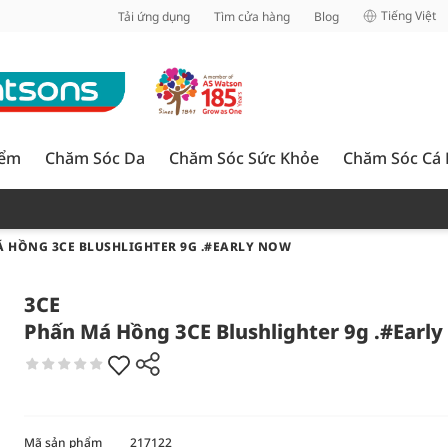
inh
Tiếng Việt
Tải ứng dụng
Tìm cửa hàng
Blog
iểm
Chăm Sóc Da
Chăm Sóc Sức Khỏe
Chăm Sóc Cá
 HỒNG 3CE BLUSHLIGHTER 9G .#EARLY NOW
3CE
Phấn Má Hồng 3CE Blushlighter 9g .#Earl
Mã sản phẩm
217122