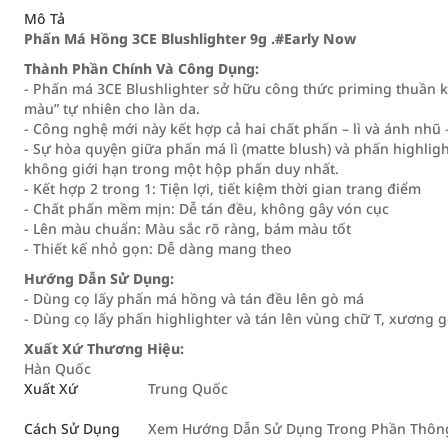
Mô Tả
Phấn Má Hồng 3CE Blushlighter 9g .#Early Now
Thành Phần Chính Và Công Dụng:
- Phấn má 3CE Blushlighter sở hữu công thức priming thuần k
màu” tự nhiên cho làn da.
- Công nghệ mới này kết hợp cả hai chất phấn – lì và ánh nhũ
- Sự hòa quyện giữa phấn má lì (matte blush) và phấn highligh
không giới hạn trong một hộp phấn duy nhất.
- Kết hợp 2 trong 1: Tiện lợi, tiết kiệm thời gian trang điểm
- Chất phấn mềm mịn: Dễ tán đều, không gây vón cục
- Lên màu chuẩn: Màu sắc rõ ràng, bám màu tốt
- Thiết kế nhỏ gọn: Dễ dàng mang theo
Hướng Dẫn Sử Dụng:
- Dùng cọ lấy phấn má hồng và tán đều lên gò má
- Dùng cọ lấy phấn highlighter và tán lên vùng chữ T, xương g
Xuất Xứ Thương Hiệu:
Hàn Quốc
Xuất Xứ
Trung Quốc
Cách Sử Dụng
Xem Hướng Dẫn Sử Dụng Trong Phần Thông 