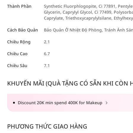
Thành Phần
Synthetic Fluorphlogopite, Ci 77891, Pentyle
Glycerin, Caprylyl Glycol, Ci 77499, Polysorb
Caprylate, Triethoxycaprylylsilane, Ethylhexy
Cách Bảo Quản
Bảo Quản Ở Nhiệt Độ Phòng, Tránh Ánh Sáng
Chiều Rộng
2.1
Chiều Cao
6.7
Chiều Sâu
7.1
KHUYẾN MÃI (QUÀ TẶNG CÓ SẴN KHI CÒN HÀ
Discount 20K min spend 400K for Makeup
PHƯƠNG THỨC GIAO HÀNG