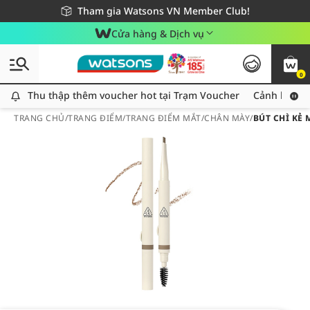
Giao hàng nhanh 24h - Áp dụng khu vực TP. Hồ Chí Minh
Miễn phí giao hàng cho đơn hàng từ 249,000Đ
Tham gia Watsons VN Member Club!
Cửa hàng & Dịch vụ
0
Thu thập thêm voucher hot tại Trạm Voucher
Thu thập thêm voucher hot tại Trạm Voucher
Cảnh báo An
TRANG CHỦ
/
TRANG ĐIỂM
/
TRANG ĐIỂM MẮT
/
CHÂN MÀY
/
BÚT CHÌ KẺ