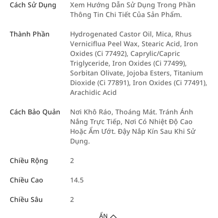
Cách Sử Dụng
Xem Hướng Dẫn Sử Dụng Trong Phần
Thông Tin Chi Tiết Của Sản Phẩm.
Thành Phần
Hydrogenated Castor Oil, Mica, Rhus
Verniciflua Peel Wax, Stearic Acid, Iron
Oxides (Ci 77492), Caprylic/Capric
Triglyceride, Iron Oxides (Ci 77499),
Sorbitan Olivate, Jojoba Esters, Titanium
Dioxide (Ci 77891), Iron Oxides (Ci 77491),
Arachidic Acid
Cách Bảo Quản
Nơi Khô Ráo, Thoáng Mát. Tránh Ánh
Nắng Trực Tiếp, Nơi Có Nhiệt Độ Cao
Hoặc Ẩm Ướt. Đậy Nắp Kín Sau Khi Sử
Dụng.
Chiều Rộng
2
Chiều Cao
14.5
Chiều Sâu
2
ẨN