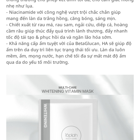
nhẹ như lụa.
- Niacinamide với công nghệ vượt trội chắc chắn giúp
mang đến làn da trắng hồng, căng bóng, sáng mịn.
- Chiết xuất từ rau má, rau sam, ngải cứu, diếp cá, hoàng
cầm râu giúp thúc đẩy quá trình lành thương, đẩy nhanh
tốc độ tái tạo & phục hồi da và ngăn lão hóa sớm.
- Khả năng cấp ẩm tuyệt vời của BetaGlucan, HA sẽ giúp độ
ẩm trên da duy trì liên tục trạng thái tối ưu. Làn da luôn
mềm, ẩm, mọng nước, hạn chế tối đa sự mất mát độ ẩm
qua da do yếu tố môi trường.