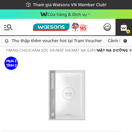
Giao hàng nhanh 24h - Áp dụng khu vực TP. Hồ Chí Minh
Miễn phí giao hàng cho đơn hàng từ 249,000Đ
Tham gia Watsons VN Member Club!
Cửa hàng & Dịch vụ
0
Thu thập thêm voucher hot tại Trạm Voucher
Thu thập thêm voucher hot tại Trạm Voucher
Cảnh báo An
TRANG CHỦ
/
CHĂM SÓC DA
/
MẶT NẠ
/
MẶT NẠ GIẤY
/
MẶT NẠ DƯỠNG 1