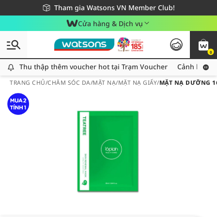
Giao hàng nhanh 24h - Áp dụng khu vực TP. Hồ Chí Minh
Miễn phí giao hàng cho đơn hàng từ 249,000Đ
Tham gia Watsons VN Member Club!
Cửa hàng & Dịch vụ
0
Thu thập thêm voucher hot tại Trạm Voucher
Thu thập thêm voucher hot tại Trạm Voucher
Cảnh báo An
TRANG CHỦ
/
CHĂM SÓC DA
/
MẶT NẠ
/
MẶT NẠ GIẤY
/
MẶT NẠ DƯỠNG 16