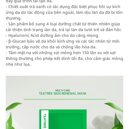
đẩy quá trình tái tạo da.
- Chiết xuất trà xanh có tác dụng đặc biệt phục hồi sự kích
ứng da do tác động của bên ngoài, làm dịu làn da đã bị tổn
thương.
- Sản phẩm bổ sung 4 loại dưỡng chất từ thiên nhiên giúp
cải thiện tình trạng làn da, trả lại làn da tươi trẻ và đàn hồi.
- Hyalunoric Acid dưỡng ẩm cho da căng mọng.
- β-Glucan bảo vệ da khỏi kích ứng và các tác nhân từ môi
trường, cấp nước cho da và chống lão hóa da.
- Tấm mặt nạ với những sợi mỏng hơn 150 lần so với sợi
thông thường cho phép kết dính tối đa, cho cảm giác mỏng
nhẹ như lụa.