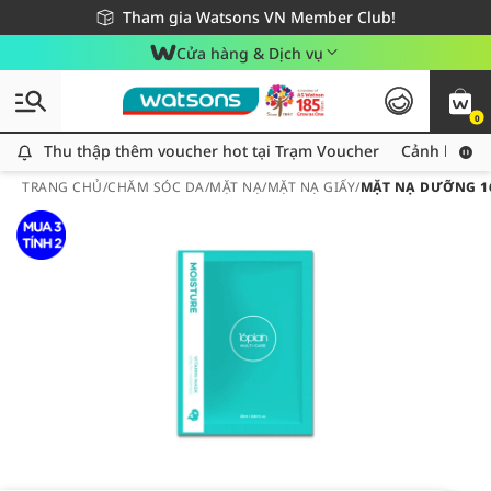
Giao hàng nhanh 24h - Áp dụng khu vực TP. Hồ Chí Minh
Miễn phí giao hàng cho đơn hàng từ 249,000Đ
Tham gia Watsons VN Member Club!
Cửa hàng & Dịch vụ
0
Thu thập thêm voucher hot tại Trạm Voucher
Thu thập thêm voucher hot tại Trạm Voucher
Cảnh báo An
TRANG CHỦ
/
CHĂM SÓC DA
/
MẶT NẠ
/
MẶT NẠ GIẤY
/
MẶT NẠ DƯỠNG 1