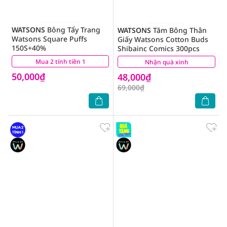
WATSONS
Bông Tẩy Trang
WATSONS
Tăm Bông Thân
Watsons Square Puffs
Giấy Watsons Cotton Buds
150S+40%
Shibainc Comics 300pcs
Mua 2 tính tiền 1
(30)
Nhận quà xinh
(1)
50,000₫
48,000₫
69,000₫