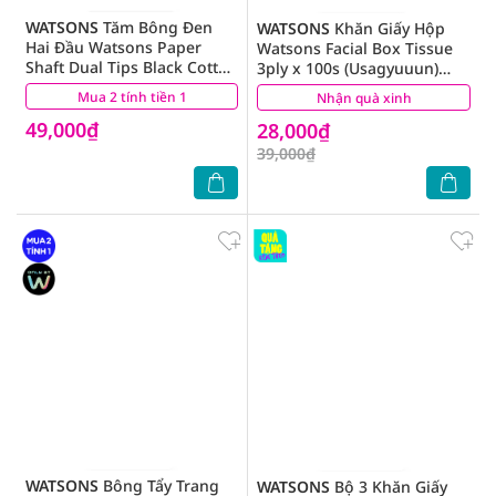
WATSONS
Tăm Bông Đen
WATSONS
Khăn Giấy Hộp
Hai Đầu Watsons Paper
Watsons Facial Box Tissue
Shaft Dual Tips Black Cotton
3ply x 100s (Usagyuuun)
Buds 200cây
(Giao màu ngẫu nhiên)
Mua 2 tính tiền 1
(0)
Nhận quà xinh
(1)
49,000₫
28,000₫
39,000₫
WATSONS
Bông Tẩy Trang
WATSONS
Bộ 3 Khăn Giấy