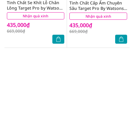
Tinh Chất Se Khít Lỗ Chân
Tinh Chất Cấp Ẩm Chuyên
Lông Target Pro by Watsons
Sâu Target Pro By Watsons
Pore Care Concentrated
Hydration Concentrated
Nhận quà xinh
(0)
Nhận quà xinh
(0)
Serum 30ml
Serum 30ml
435,000₫
435,000₫
669,000₫
669,000₫