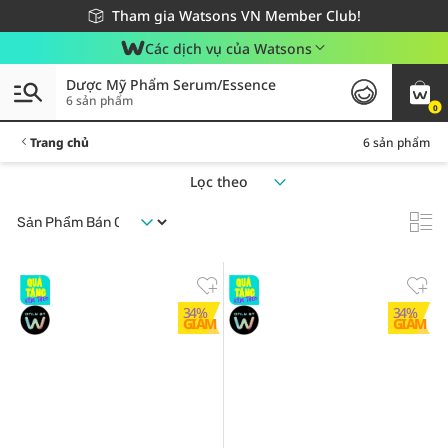
Giao hàng nhanh 24h - Áp dụng khu vực TP. Hồ Chí Minh
Miễn phí giao hàng cho đơn hàng từ 249,000Đ
Tham gia Watsons VN Member Club!
Các dịch vụ của Watsons
Dược Mỹ Phẩm Serum/Essence
6 sản phẩm
0
Trang chủ
6 sản phẩm
Lọc theo
34%
34%
GIẢM
GIẢM