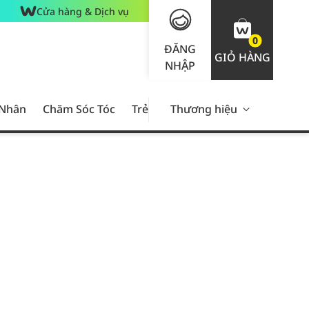
Cửa hàng & Dịch vụ
0
ĐĂNG
GIỎ HÀNG
NHẬP
 Nhân
Chăm Sóc Tóc
Trẻ Em
Thương hiệu
Nam Giới
Chăm Sóc 