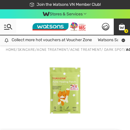
Free Shipping For Order From 249,000Đ
24h Fast delivery in Hồ Chí Minh City
Join the Watsons VN Member Club!
Stores & Services
0
Collect more hot vouchers at Voucher Zone
Collect more hot vouchers at Voucher Zone
Watsons Safety Al
HOME
/
SKINCARE
/
ACNE TREATMENT
/
ACNE TREATMENT/ DARK SPOT
/
A