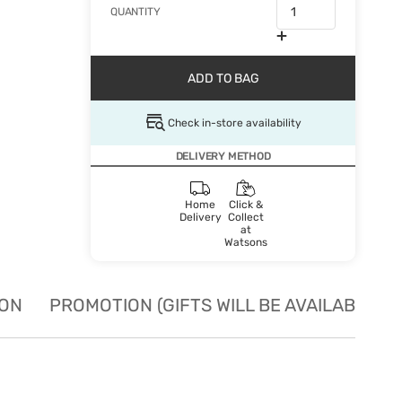
QUANTITY
ADD TO BAG
Check in-store availability
DELIVERY METHOD
Home
Click &
Delivery
Collect
at
Watsons
ION
PROMOTION (GIFTS WILL BE AVAILABLE W