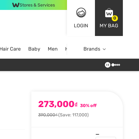
Stores & Services
0
LOGIN
MY BAG
Hair Care
Baby
Men
Home
Brands
273,000
₫
30% off
390,000₫
(Save: 117,000)