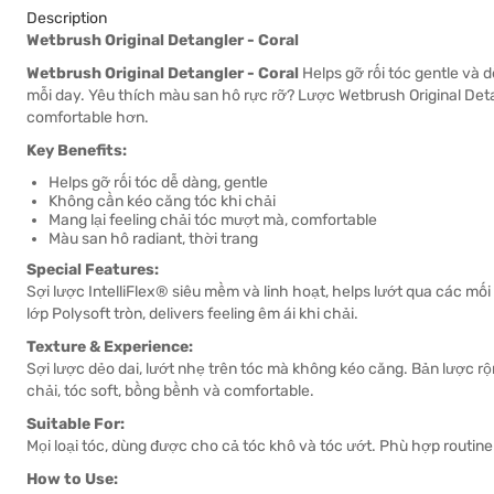
Description
Wetbrush Original Detangler - Coral
Wetbrush Original Detangler - Coral
Helps gỡ rối tóc gentle và d
mỗi day. Yêu thích màu san hô rực rỡ? Lược Wetbrush Original Detan
comfortable hơn.
Key Benefits:
Helps gỡ rối tóc dễ dàng, gentle
Không cần kéo căng tóc khi chải
Mang lại feeling chải tóc mượt mà, comfortable
Màu san hô radiant, thời trang
Special Features:
Sợi lược IntelliFlex® siêu mềm và linh hoạt, helps lướt qua các m
lớp Polysoft tròn, delivers feeling êm ái khi chải.
Texture & Experience:
Sợi lược dẻo dai, lướt nhẹ trên tóc mà không kéo căng. Bản lược rộ
chải, tóc soft, bồng bềnh và comfortable.
Suitable For:
Mọi loại tóc, dùng được cho cả tóc khô và tóc ướt. Phù hợp routine 
How to Use: