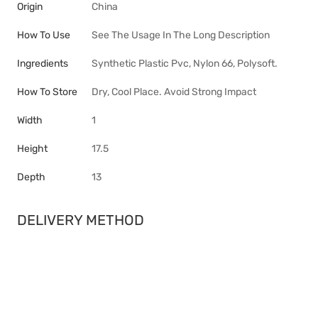
Origin
China
How To Use
See The Usage In The Long Description
Ingredients
Synthetic Plastic Pvc, Nylon 66, Polysoft.
How To Store
Dry, Cool Place. Avoid Strong Impact
Width
1
Height
17.5
Depth
13
DELIVERY METHOD