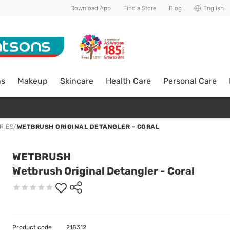
Download App
Find a Store
Blog
English
ns
Makeup
Skincare
Health Care
Personal Care
RIES
/
WETBRUSH ORIGINAL DETANGLER - CORAL
WETBRUSH
Wetbrush Original Detangler - Coral
Product code
218312