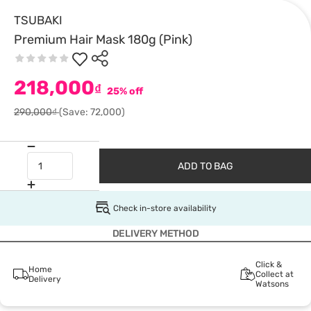
TSUBAKI
Premium Hair Mask 180g (Pink)
218,000
₫
25% off
290,000₫
(Save: 72,000)
ADD TO BAG
Check in-store availability
DELIVERY METHOD
Click &
Home
Collect at
Delivery
Watsons