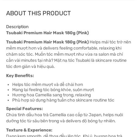
ABOUT THIS PRODUCT
Description
Tsubaki Premium Hair Mask 180g (Pink)
Tsubaki Premium Hair Mask 180g (Pink)
Helps mái tóc trở nên
mềm mượt hơn và delivers feeling comfortable, relaxing khi
chăm sóc tóc. Muốn tóc mềm mượt như vừa ra salon mà chỉ
cần vài minutes tại nhà? Mặt nạ tóc Tsubaki là skincare routine
tóc đơn giản và hiệu quả.
Key Benefits:
Helps tóc mềm mượt và dễ chải hơn
Mang lại feeling tóc bóng khỏe, suôn mượt
Hương hoa Camellia sang trọng, relaxing
Phù hợp sử dụng hàng tuần cho skincare routine tóc
Special Features:
Chứa tinh dầu hoa trà Camellia cao cấp từ Japan, helps nuôi
dưỡng tóc từ sâu bên trong và delivers độ bóng tự nhiên.
Texture & Experience:
Dạng kem smooth, dễ thoa đều lên tóc. Khi ủ, hương hoa trà