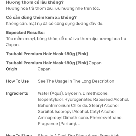
Hương thơm có lâu không?
Hương hoa trà thơm dịu, lưu hương nhẹ trên tóc.
Có cần dùng thêm kem xả không?
Không cần, mặt nạ đã có công dụng dưỡng đầy đủ.
Expected Results:
Tóc mềm mượt, bóng khỏe, dễ chải và thơm dịu hương hoa trà
Japan.
Tsubaki Premium Hair Mask 180g (Pink)
Tsubaki Premium Hair Mask 180g (Pink)
Japan
Origin
Japan
How To Use
See The Usage In The Long Description
Ingredients
Water (Aqua), Glycerin, Dimethicone,
Isopentyldiol, Hydrogenated Rapeseed Alcohol,
Behentrimonium Chloride, Stearyl Alcohol,
Sorbitol, Isopropyl Alcohol, Cetyl Alcohol,
Aminopropyl Dimethicone, Phenoxyethanol,
Fragrance (Parfum), …
How To Store
Store In A Cool, Dry Place Away From High