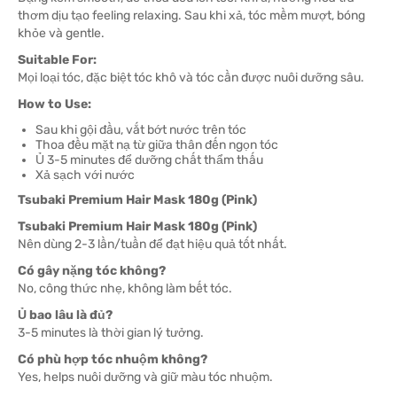
thơm dịu tạo feeling relaxing. Sau khi xả, tóc mềm mượt, bóng
khỏe và gentle.
Suitable For:
Mọi loại tóc, đặc biệt tóc khô và tóc cần được nuôi dưỡng sâu.
How to Use:
Sau khi gội đầu, vắt bớt nước trên tóc
Thoa đều mặt nạ từ giữa thân đến ngọn tóc
Ủ 3-5 minutes để dưỡng chất thẩm thấu
Xả sạch với nước
Tsubaki Premium Hair Mask 180g (Pink)
Tsubaki Premium Hair Mask 180g (Pink)
Nên dùng 2-3 lần/tuần để đạt hiệu quả tốt nhất.
Có gây nặng tóc không?
No, công thức nhẹ, không làm bết tóc.
Ủ bao lâu là đủ?
3-5 minutes là thời gian lý tưởng.
Có phù hợp tóc nhuộm không?
Yes, helps nuôi dưỡng và giữ màu tóc nhuộm.