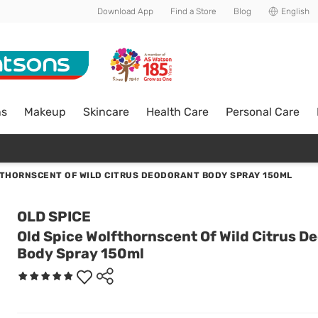
Download App
Find a Store
Blog
English
ns
Makeup
Skincare
Health Care
Personal Care
FTHORNSCENT OF WILD CITRUS DEODORANT BODY SPRAY 150ML
OLD SPICE
Old Spice Wolfthornscent Of Wild Citrus D
Body Spray 150ml