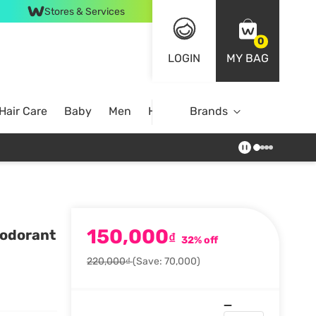
Stores & Services
0
LOGIN
MY BAG
Hair Care
Baby
Men
Home
Brands
150,000
eodorant
₫
32% off
220,000₫
(Save: 70,000)