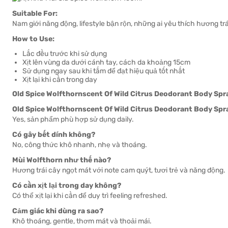
Suitable For:
Nam giới năng động, lifestyle bận rộn, những ai yêu thích hương tr
How to Use:
Lắc đều trước khi sử dụng
Xịt lên vùng da dưới cánh tay, cách da khoảng 15cm
Sử dụng ngay sau khi tắm để đạt hiệu quả tốt nhất
Xịt lại khi cần trong day
Old Spice Wolfthornscent Of Wild Citrus Deodorant Body Spr
Old Spice Wolfthornscent Of Wild Citrus Deodorant Body Spr
Yes, sản phẩm phù hợp sử dụng daily.
Có gây bết dính không?
No, công thức khô nhanh, nhẹ và thoáng.
Mùi Wolfthorn như thế nào?
Hương trái cây ngọt mát với note cam quýt, tươi trẻ và năng động.
Có cần xịt lại trong day không?
Có thể xịt lại khi cần để duy trì feeling refreshed.
Cảm giác khi dùng ra sao?
Khô thoáng, gentle, thơm mát và thoải mái.