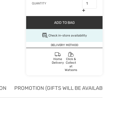
QUANTITY
ADD TO BAG
Check in-store availability
DELIVERY METHOD
Home
Click &
Delivery
Collect
at
Watsons
ION
PROMOTION (GIFTS WILL BE AVAILABLE W