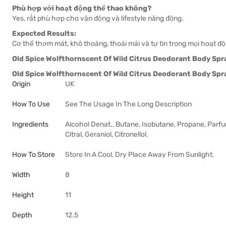
Phù hợp với hoạt động thể thao không?
Yes, rất phù hợp cho vận động và lifestyle năng động.
Expected Results:
Cơ thể thơm mát, khô thoáng, thoải mái và tự tin trong mọi hoạt độ
Old Spice Wolfthornscent Of Wild Citrus Deodorant Body Spr
Old Spice Wolfthornscent Of Wild Citrus Deodorant Body Spr
Origin
UK
How To Use
See The Usage In The Long Description
Ingredients
Alcohol Denat., Butane, Isobutane, Propane, Parfum
Citral, Geraniol, Citronellol.
How To Store
Store In A Cool, Dry Place Away From Sunlight.
Width
8
Height
11
Depth
12.5