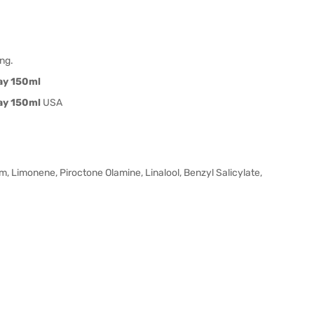
ng.
ay 150ml
ay 150ml
USA
, Limonene, Piroctone Olamine, Linalool, Benzyl Salicylate,