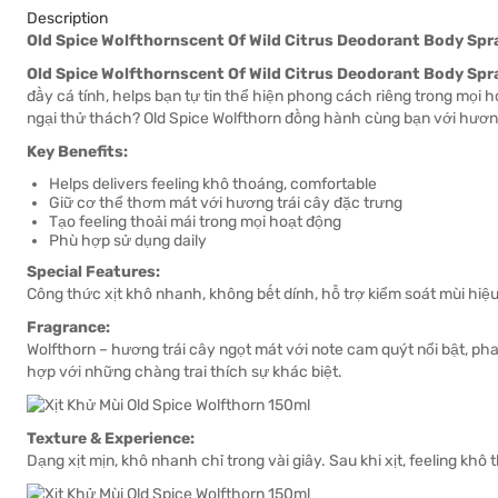
Description
Old Spice Wolfthornscent Of Wild Citrus Deodorant Body Spr
Old Spice Wolfthornscent Of Wild Citrus Deodorant Body Spr
đầy cá tính, helps bạn tự tin thể hiện phong cách riêng trong mọi
ngại thử thách? Old Spice Wolfthorn đồng hành cùng bạn với hương
Key Benefits:
Helps delivers feeling khô thoáng, comfortable
Giữ cơ thể thơm mát với hương trái cây đặc trưng
Tạo feeling thoải mái trong mọi hoạt động
Phù hợp sử dụng daily
Special Features:
Công thức xịt khô nhanh, không bết dính, hỗ trợ kiểm soát mùi hiệu
Fragrance:
Wolfthorn – hương trái cây ngọt mát với note cam quýt nổi bật, ph
hợp với những chàng trai thích sự khác biệt.
Texture & Experience:
Dạng xịt mịn, khô nhanh chỉ trong vài giây. Sau khi xịt, feeling kh