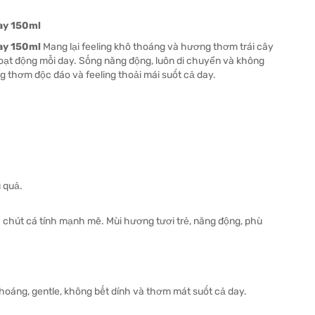
ay 150ml
ay 150ml
Mang lại feeling khô thoáng và hương thơm trái cây
 hoạt động mỗi day. Sống năng động, luôn di chuyển và không
 thơm độc đáo và feeling thoải mái suốt cả day.
 quả.
a chút cá tính mạnh mẽ. Mùi hương tươi trẻ, năng động, phù
ô thoáng, gentle, không bết dính và thơm mát suốt cả day.