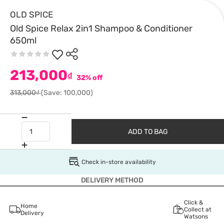
OLD SPICE
Old Spice Relax 2in1 Shampoo & Conditioner
650ml
213,000
₫
32% off
313,000₫
(Save: 100,000)
ADD TO BAG
Check in-store availability
DELIVERY METHOD
Click &
Home
Collect at
Delivery
Watsons