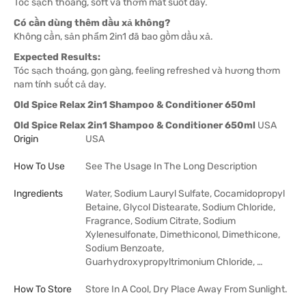
Tóc sạch thoáng, soft và thơm mát suốt day.
Có cần dùng thêm dầu xả không?
Không cần, sản phẩm 2in1 đã bao gồm dầu xả.
Expected Results:
Tóc sạch thoáng, gọn gàng, feeling refreshed và hương thơm
nam tính suốt cả day.
Old Spice Relax 2in1 Shampoo & Conditioner 650ml
Old Spice Relax 2in1 Shampoo & Conditioner 650ml
USA
Origin
USA
How To Use
See The Usage In The Long Description
Ingredients
Water, Sodium Lauryl Sulfate, Cocamidopropyl
Betaine, Glycol Distearate, Sodium Chloride,
Fragrance, Sodium Citrate, Sodium
Xylenesulfonate, Dimethiconol, Dimethicone,
Sodium Benzoate,
Guarhydroxypropyltrimonium Chloride, …
How To Store
Store In A Cool, Dry Place Away From Sunlight.