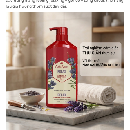
đặc trưng mang feeling relaxing – gentle – sảng khoái. Khả năng
lưu giữ hương thơm suốt day dài.