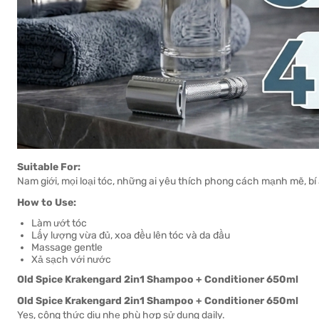
Suitable For:
Nam giới, mọi loại tóc, những ai yêu thích phong cách mạnh mẽ, bí 
How to Use:
Làm ướt tóc
Lấy lượng vừa đủ, xoa đều lên tóc và da đầu
Massage gentle
Xả sạch với nước
Old Spice Krakengard 2in1 Shampoo + Conditioner 650ml
Old Spice Krakengard 2in1 Shampoo + Conditioner 650ml
Yes, công thức dịu nhẹ phù hợp sử dụng daily.