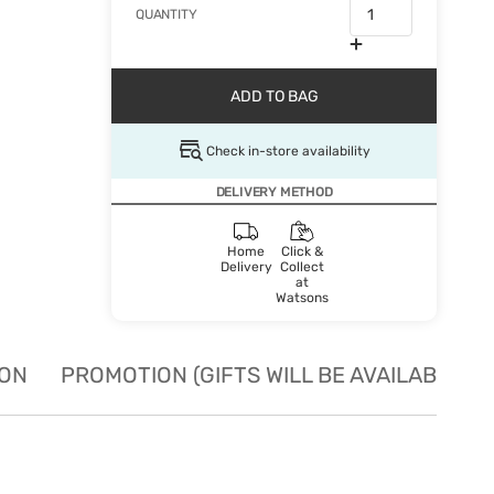
QUANTITY
ADD TO BAG
Check in-store availability
DELIVERY METHOD
Home
Click &
Delivery
Collect
at
Watsons
ION
PROMOTION (GIFTS WILL BE AVAILABLE W