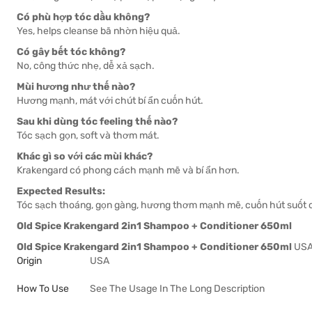
Có phù hợp tóc dầu không?
Yes, helps cleanse bã nhờn hiệu quả.
Có gây bết tóc không?
No, công thức nhẹ, dễ xả sạch.
Mùi hương như thế nào?
Hương mạnh, mát với chút bí ẩn cuốn hút.
Sau khi dùng tóc feeling thế nào?
Tóc sạch gọn, soft và thơm mát.
Khác gì so với các mùi khác?
Krakengard có phong cách mạnh mẽ và bí ẩn hơn.
Expected Results:
Tóc sạch thoáng, gọn gàng, hương thơm mạnh mẽ, cuốn hút suốt c
Old Spice Krakengard 2in1 Shampoo + Conditioner 650ml
Old Spice Krakengard 2in1 Shampoo + Conditioner 650ml
US
Origin
USA
How To Use
See The Usage In The Long Description