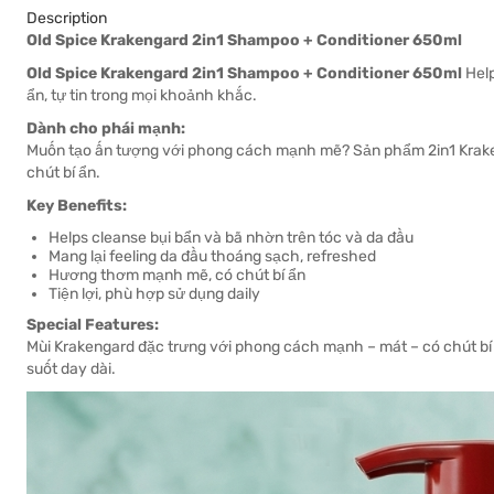
Description
Old Spice Krakengard 2in1 Shampoo + Conditioner 650ml
Old Spice Krakengard 2in1 Shampoo + Conditioner 650ml
Help
ẩn, tự tin trong mọi khoảnh khắc.
Dành cho phái mạnh:
Muốn tạo ấn tượng với phong cách mạnh mẽ? Sản phẩm 2in1 Krak
chút bí ẩn.
Key Benefits:
Helps cleanse bụi bẩn và bã nhờn trên tóc và da đầu
Mang lại feeling da đầu thoáng sạch, refreshed
Hương thơm mạnh mẽ, có chút bí ẩn
Tiện lợi, phù hợp sử dụng daily
Special Features:
Mùi Krakengard đặc trưng với phong cách mạnh – mát – có chút bí
suốt day dài.