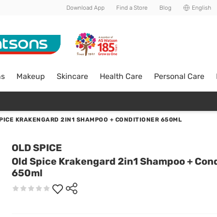
Download App
Find a Store
Blog
English
ns
Makeup
Skincare
Health Care
Personal Care
PICE KRAKENGARD 2IN1 SHAMPOO + CONDITIONER 650ML
OLD SPICE
Old Spice Krakengard 2in1 Shampoo + Cond
650ml