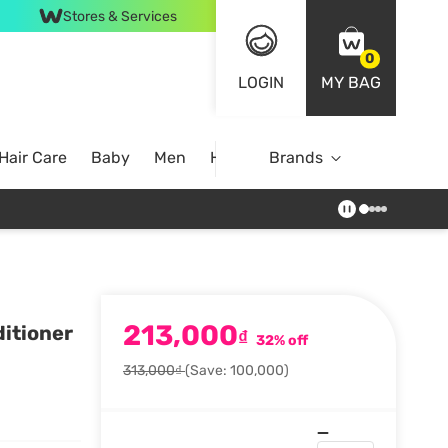
Stores & Services
0
LOGIN
MY BAG
Hair Care
Baby
Men
Home
Brands
213,000
itioner
₫
32% off
313,000₫
(Save: 100,000)