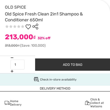
OLD SPICE
Old Spice Fresh Clean 2in1 Shampoo &
Conditioner 650ml
213,000
₫
32% off
313,000₫
(Save: 100,000)
ADD TO BAG
Check in-store availability
DELIVERY METHOD
Click &
Home
Collect at
Delivery
Watsons