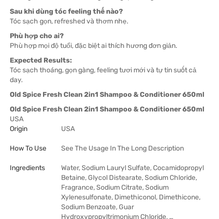
Sau khi dùng tóc feeling thế nào?
Tóc sạch gọn, refreshed và thơm nhẹ.
Phù hợp cho ai?
Phù hợp mọi độ tuổi, đặc biệt ai thích hương đơn giản.
Expected Results:
Tóc sạch thoáng, gọn gàng, feeling tươi mới và tự tin suốt cả
day.
Old Spice Fresh Clean 2in1 Shampoo & Conditioner 650ml
Old Spice Fresh Clean 2in1 Shampoo & Conditioner 650ml
USA
Origin
USA
How To Use
See The Usage In The Long Description
Ingredients
Water, Sodium Lauryl Sulfate, Cocamidopropyl
Betaine, Glycol Distearate, Sodium Chloride,
Fragrance, Sodium Citrate, Sodium
Xylenesulfonate, Dimethiconol, Dimethicone,
Sodium Benzoate, Guar
Hydroxypropyltrimonium Chloride, …