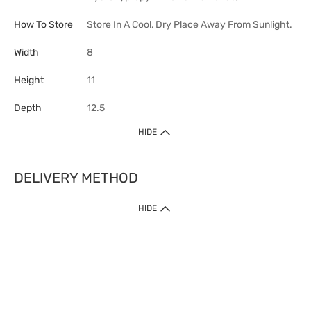
How To Store
Store In A Cool, Dry Place Away From Sunlight.
Width
8
Height
11
Depth
12.5
HIDE
DELIVERY METHOD
HIDE