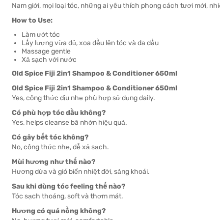
Nam giới, mọi loại tóc, những ai yêu thích phong cách tươi mới, nhi
How to Use:
Làm ướt tóc
Lấy lượng vừa đủ, xoa đều lên tóc và da đầu
Massage gentle
Xả sạch với nước
Old Spice Fiji 2in1 Shampoo & Conditioner 650ml
Old Spice Fiji 2in1 Shampoo & Conditioner 650ml
Yes, công thức dịu nhẹ phù hợp sử dụng daily.
Có phù hợp tóc dầu không?
Yes, helps cleanse bã nhờn hiệu quả.
Có gây bết tóc không?
No, công thức nhẹ, dễ xả sạch.
Mùi hương như thế nào?
Hương dừa và gió biển nhiệt đới, sảng khoái.
Sau khi dùng tóc feeling thế nào?
Tóc sạch thoáng, soft và thơm mát.
Hương có quá nồng không?