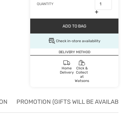
QUANTITY
ADD TO BAG
Check in-store availability
DELIVERY METHOD
Home
Click &
Delivery
Collect
at
Watsons
ION
PROMOTION (GIFTS WILL BE AVAILABLE W