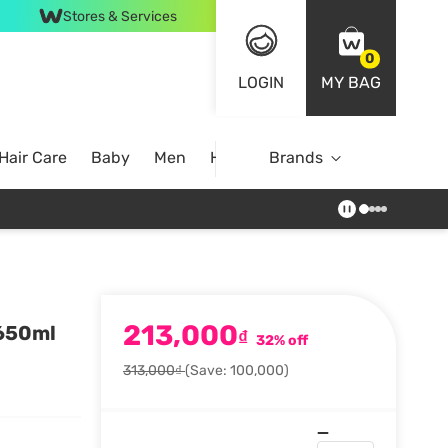
Stores & Services
0
LOGIN
MY BAG
Hair Care
Baby
Men
Home
Brands
213,000
 650ml
₫
32% off
313,000₫
(Save: 100,000)