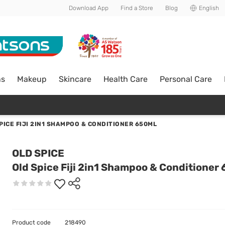
Download App
Find a Store
Blog
English
ns
Makeup
Skincare
Health Care
Personal Care
PICE FIJI 2IN1 SHAMPOO & CONDITIONER 650ML
OLD SPICE
Old Spice Fiji 2in1 Shampoo & Conditioner
Product code
218490