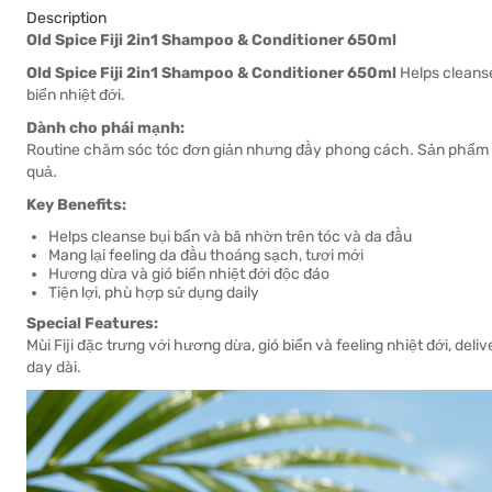
Description
Old Spice Fiji 2in1 Shampoo & Conditioner 650ml
Old Spice Fiji 2in1 Shampoo & Conditioner 650ml
Helps cleanse
biển nhiệt đới.
Dành cho phái mạnh:
Routine chăm sóc tóc đơn giản nhưng đầy phong cách. Sản phẩm 2i
quả.
Key Benefits:
Helps cleanse bụi bẩn và bã nhờn trên tóc và da đầu
Mang lại feeling da đầu thoáng sạch, tươi mới
Hương dừa và gió biển nhiệt đới độc đáo
Tiện lợi, phù hợp sử dụng daily
Special Features:
Mùi Fiji đặc trưng với hương dừa, gió biển và feeling nhiệt đới, del
day dài.