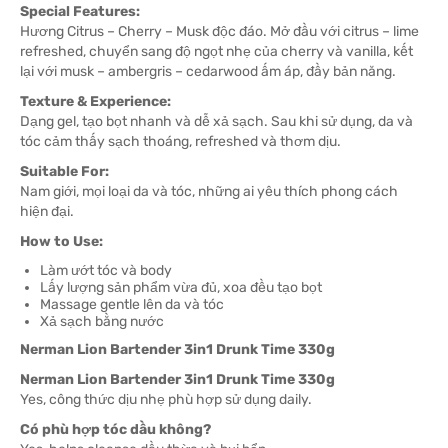
Special Features:
Hương Citrus – Cherry – Musk độc đáo. Mở đầu với citrus – lime
refreshed, chuyển sang độ ngọt nhẹ của cherry và vanilla, kết
lại với musk – ambergris – cedarwood ấm áp, đầy bản năng.
Texture & Experience:
Dạng gel, tạo bọt nhanh và dễ xả sạch. Sau khi sử dụng, da và
tóc cảm thấy sạch thoáng, refreshed và thơm dịu.
Suitable For:
Nam giới, mọi loại da và tóc, những ai yêu thích phong cách
hiện đại.
How to Use:
Làm ướt tóc và body
Lấy lượng sản phẩm vừa đủ, xoa đều tạo bọt
Massage gentle lên da và tóc
Xả sạch bằng nước
Nerman Lion Bartender 3in1 Drunk Time 330g
Nerman Lion Bartender 3in1 Drunk Time 330g
Yes, công thức dịu nhẹ phù hợp sử dụng daily.
Có phù hợp tóc dầu không?