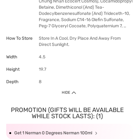
Chứng Nhận Ecocert Cosmos), Cocamidopropyl
Betaine, Dimethiconol (And) Tea-
Dodecylbenzenesulfonate (And) Trideceth-10,
Fragrance, Sodium C14-16 Olefin Sulfonate,
Peg-7 Glyceryl Cocoate, Polyquaternium 7, …
How To Store
Store In A Cool, Dry Place And Away From
Direct Sunlight.
Width
4.5
Height
19.7
Depth
8
HIDE
PROMOTION (GIFTS WILL BE AVAILABLE
WHILE STOCK LASTS): (1)
Get 1 Nerman 0 Degrees Nerman 100ml