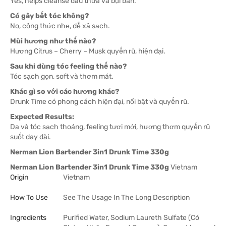
Yes, helps cleanse dầu thừa và bụi bẩn.
Có gây bết tóc không?
No, công thức nhẹ, dễ xả sạch.
Mùi hương như thế nào?
Hương Citrus – Cherry – Musk quyến rũ, hiện đại.
Sau khi dùng tóc feeling thế nào?
Tóc sạch gọn, soft và thơm mát.
Khác gì so với các hương khác?
Drunk Time có phong cách hiện đại, nổi bật và quyến rũ.
Expected Results:
Da và tóc sạch thoáng, feeling tươi mới, hương thơm quyến rũ
suốt day dài.
Nerman Lion Bartender 3in1 Drunk Time 330g
Nerman Lion Bartender 3in1 Drunk Time 330g
Vietnam
Origin
Vietnam
How To Use
See The Usage In The Long Description
Ingredients
Purified Water, Sodium Laureth Sulfate (Có