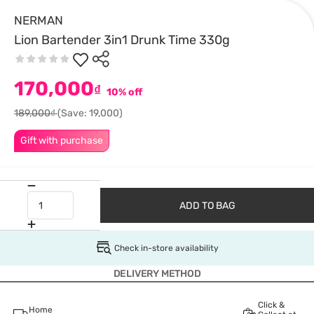
NERMAN
Lion Bartender 3in1 Drunk Time 330g
170,000
₫
10% off
189,000₫
(Save: 19,000)
Gift with purchase
ADD TO BAG
Check in-store availability
DELIVERY METHOD
Click &
Home