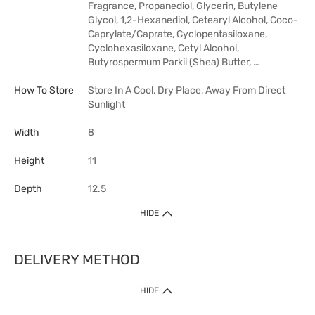
Fragrance, Propanediol, Glycerin, Butylene
Glycol, 1,2-Hexanediol, Cetearyl Alcohol, Coco-
Caprylate/Caprate, Cyclopentasiloxane,
Cyclohexasiloxane, Cetyl Alcohol,
Butyrospermum Parkii (Shea) Butter, …
How To Store
Store In A Cool, Dry Place, Away From Direct
Sunlight
Width
8
Height
11
Depth
12.5
HIDE
DELIVERY METHOD
HIDE