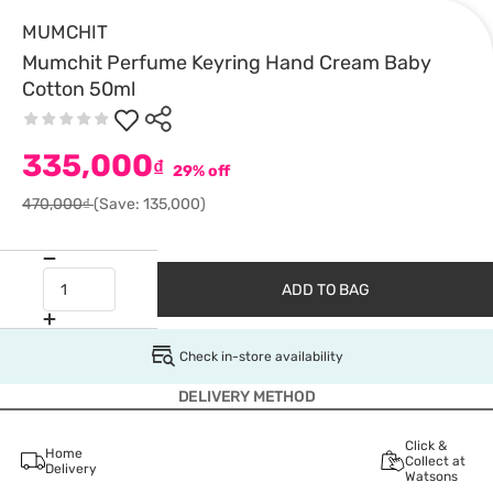
MUMCHIT
Mumchit Perfume Keyring Hand Cream Baby
Cotton 50ml
335,000
₫
29% off
470,000₫
(Save: 135,000)
ADD TO BAG
Check in-store availability
DELIVERY METHOD
Click &
Home
Collect at
Delivery
Watsons